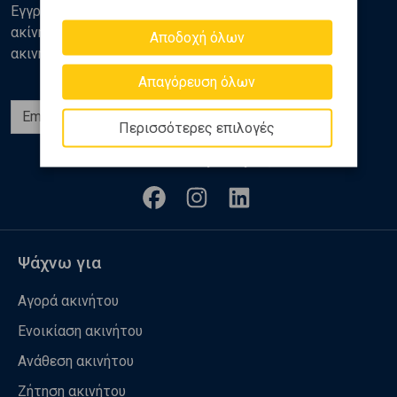
Εγγραφείτε στο newsletter της Golden Home για νέα
ακίνητα, αναλύσεις και διάφορα θέματα της αγοράς
Αποδοχή όλων
ακινήτων
Απαγόρευση όλων
Εγγραφή
Περισσότερες επιλογές
Ακολουθήστε μας
Ψάχνω για
Αγορά ακινήτου
Ενοικίαση ακινήτου
Ανάθεση ακινήτου
Ζήτηση ακινήτου