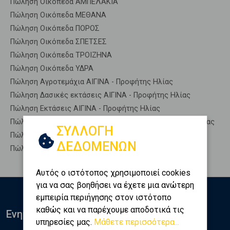
Πώληση Οικόπεδα ΑΜΠΕΛΑΚΙΑ
Πώληση Οικόπεδα ΜΕΘΑΝΑ
Πώληση Οικόπεδα ΠΟΡΟΣ
Πώληση Οικόπεδα ΣΠΕΤΣΕΣ
Πώληση Οικόπεδα ΤΡΟΙΖΗΝΑ
Πώληση Οικόπεδα ΥΔΡΑ
Πώληση Αγροτεμάχια ΑΙΓΙΝΑ - Προφήτης Ηλίας
Πώληση Δασικές εκτάσεις ΑΙΓΙΝΑ - Προφήτης Ηλίας
Πώληση Εκτάσεις ΑΙΓΙΝΑ - Προφήτης Ηλίας
Πώληση Επαγγελματικά οικόπεδα ΑΙΓΙΝΑ - Προφήτης Ηλίας
ΣΥΛΛΟΓΗ
Πώληση Νησιά ΑΙΓΙΝΑ - Προφήτης Ηλίας
ΔΕΔΟΜΕΝΩΝ
Πώληση Οικιστικά ΑΙΓΙΝΑ - Προφήτης Ηλίας
Αυτός ο ιστότοπος χρησιμοποιεί cookies
για να σας βοηθήσει να έχετε μια ανώτερη
εμπειρία περιήγησης στον ιστότοπο
καθώς και να παρέχουμε αποδοτικά τις
Ενημερωθείτε
υπηρεσίες μας.
Μάθετε περισσότερα...