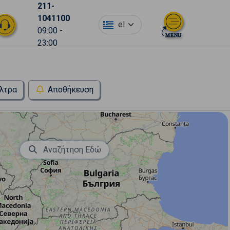
211-
1041100
el
09:00 -
23:00
λτρα
Αποθήκευση
Αναζήτηση Εδώ