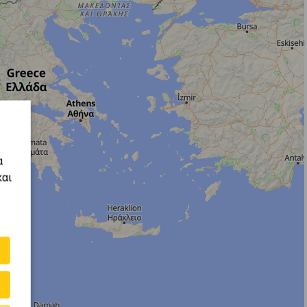
α
και