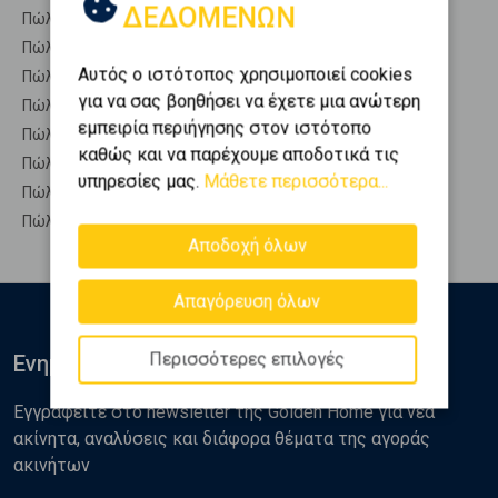
ΔΕΔΟΜΕΝΩΝ
Πώληση Επαγγ. Αποθήκες ΑΙΓΙΟ
Πώληση Αυτόνομα κτίρια ΑΙΓΙΟ
Αυτός ο ιστότοπος χρησιμοποιεί cookies
Πώληση Βιομηχανικοί χώροι ΑΙΓΙΟ
για να σας βοηθήσει να έχετε μια ανώτερη
Πώληση Γραφεία ΑΙΓΙΟ
εμπειρία περιήγησης στον ιστότοπο
Πώληση Καταστήματα ΑΙΓΙΟ
καθώς και να παρέχουμε αποδοτικά τις
Πώληση Ξενοδοχεία ΑΙΓΙΟ
υπηρεσίες μας.
Μάθετε περισσότερα...
Πώληση Πάρκινγκ ΑΙΓΙΟ
Πώληση Πώληση επιχείρησης ΑΙΓΙΟ
Αποδοχή όλων
Απαγόρευση όλων
Περισσότερες επιλογές
Ενημερωθείτε
Εγγραφείτε στο newsletter της Golden Home για νέα
ακίνητα, αναλύσεις και διάφορα θέματα της αγοράς
ακινήτων