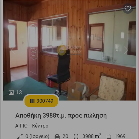
Previous
Next
13
300749
Αποθήκη 3988τ.μ. προς πώληση
ΑΙΓΙΟ - Κέντρο
2
0 (Ισόγειο)
20
3988
m
1969