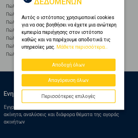
ΔΕΔΟΜΕΝΩΝ
Πώληση Οικόπεδα ΩΛΕΝΙΑ
Πώληση Αγροτεμάχια ΑΙΓΕΙΡΑ - Οικονομαίικα
Αυτός ο ιστότοπος χρησιμοποιεί cookies
Πώληση Δασικές εκτάσεις ΑΙΓΕΙΡΑ - Οικονομαίικα
για να σας βοηθήσει να έχετε μια ανώτερη
Πώληση Εκτάσεις ΑΙΓΕΙΡΑ - Οικονομαίικα
εμπειρία περιήγησης στον ιστότοπο
Πώληση Επαγγελματικά οικόπεδα ΑΙΓΕΙΡΑ - Οικονομαίικα
καθώς και να παρέχουμε αποδοτικά τις
Πώληση Νησιά ΑΙΓΕΙΡΑ - Οικονομαίικα
υπηρεσίες μας.
Μάθετε περισσότερα...
Πώληση Οικιστικά ΑΙΓΕΙΡΑ - Οικονομαίικα
Αποδοχή όλων
Απαγόρευση όλων
Ενημερωθείτε
Περισσότερες επιλογές
Εγγραφείτε στο newsletter της Golden Home για νέα
ακίνητα, αναλύσεις και διάφορα θέματα της αγοράς
ακινήτων