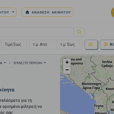
ΝΗΤΟΥ
ΑΝΑΘΕΣΗ ΑΚΙΝΗΤΟΥ
κός Χώρος
Φί
+
ΙΑ
ΕΠΙΛΈΞΤΕ ΠΕΡΙΟΧΉ
−
κίνητα
τελέσματα για τη
ε ορισμένα φίλτρα ή να
ός σας.