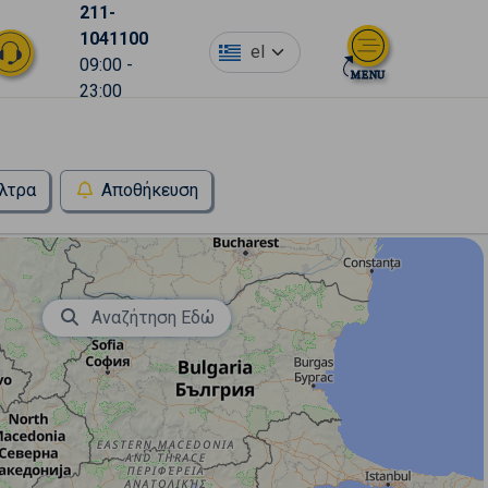
211-
1041100
el
09:00 -
23:00
λτρα
Αποθήκευση
Αναζήτηση Εδώ