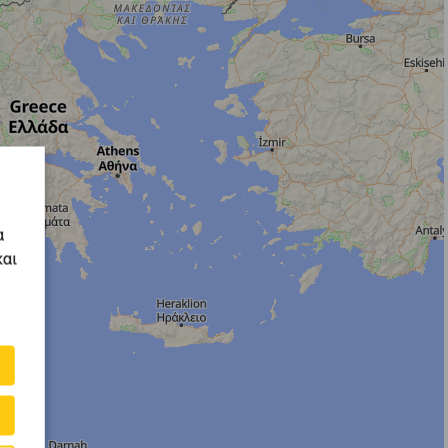
α
και