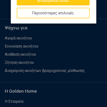
Απαγόρευση όλων
Περισσότερες επιλογές
Ψάχνω για
Αγορά ακινήτου
Ενοικίαση ακινήτου
Ανάθεση ακινήτου
Ζήτηση ακινήτου
Διαχείριση ακινήτων βραχυχρόνιας μίσθωσης
Η Golden Home
Η Εταιρεία