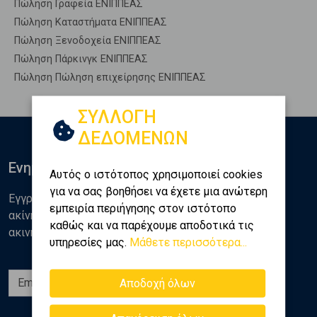
Πώληση Γραφεία ΕΝΙΠΠΕΑΣ
Πώληση Καταστήματα ΕΝΙΠΠΕΑΣ
Πώληση Ξενοδοχεία ΕΝΙΠΠΕΑΣ
Πώληση Πάρκινγκ ΕΝΙΠΠΕΑΣ
Πώληση Πώληση επιχείρησης ΕΝΙΠΠΕΑΣ
ΣΥΛΛΟΓΗ
ΔΕΔΟΜΕΝΩΝ
Ενημερωθείτε
Αυτός ο ιστότοπος χρησιμοποιεί cookies
για να σας βοηθήσει να έχετε μια ανώτερη
Εγγραφείτε στο newsletter της Golden Home για νέα
εμπειρία περιήγησης στον ιστότοπο
ακίνητα, αναλύσεις και διάφορα θέματα της αγοράς
καθώς και να παρέχουμε αποδοτικά τις
ακινήτων
υπηρεσίες μας.
Μάθετε περισσότερα...
Εγγραφή
Αποδοχή όλων
Ακολουθήστε μας