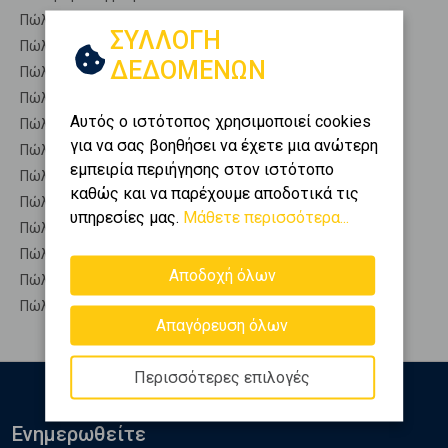
Πώληση Επαγγελματικά ΣΤΥΡΑ
ΣΥΛΛΟΓΗ
Πώληση Επαγγελματικά ΤΑΜΥΝΕΣ
ΔΕΔΟΜΕΝΩΝ
Πώληση Επαγγελματικά ΧΑΛΚΙΔΑ
Πώληση Επαγγελματικά ΩΡΕΟΙ
Αυτός ο ιστότοπος χρησιμοποιεί cookies
Πώληση Επαγγ. Αποθήκες ΕΡΕΤΡΙΑ - Μαγούλα
για να σας βοηθήσει να έχετε μια ανώτερη
Πώληση Αυτόνομα κτίρια ΕΡΕΤΡΙΑ - Μαγούλα
εμπειρία περιήγησης στον ιστότοπο
Πώληση Βιομηχανικοί χώροι ΕΡΕΤΡΙΑ - Μαγούλα
καθώς και να παρέχουμε αποδοτικά τις
Πώληση Γραφεία ΕΡΕΤΡΙΑ - Μαγούλα
υπηρεσίες μας.
Μάθετε περισσότερα...
Πώληση Καταστήματα ΕΡΕΤΡΙΑ - Μαγούλα
Πώληση Ξενοδοχεία ΕΡΕΤΡΙΑ - Μαγούλα
Αποδοχή όλων
Πώληση Πάρκινγκ ΕΡΕΤΡΙΑ - Μαγούλα
Πώληση Πώληση επιχείρησης ΕΡΕΤΡΙΑ - Μαγούλα
Απαγόρευση όλων
Περισσότερες επιλογές
Ενημερωθείτε