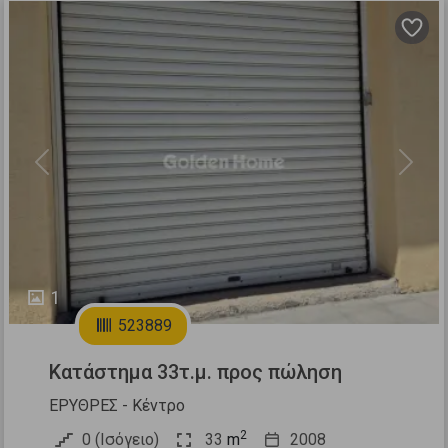
Previous
Next
1
523889
Κατάστημα 33τ.μ. προς πώληση
ΕΡΥΘΡΕΣ - Κέντρο
2
0 (Ισόγειο)
33
m
2008