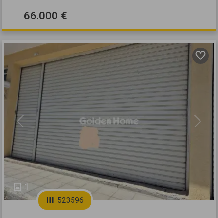
66.000 €
Previous
Next
1
523596