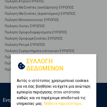
Πώληση Κτίρια ΕΥΡΩΠΟΣ
Πώληση Μεζονέτες (ανεξάρτητη) ΕΥΡΩΠΟΣ
Πώληση Μεζονέτες (εφαπτόμενη) ΕΥΡΩΠΟΣ
Πώληση Μονοκατοικίες ΕΥΡΩΠΟΣ
Πώληση Οικίες ΕΥΡΩΠΟΣ
Πώληση Οροφοδιαμερίσματα ΕΥΡΩΠΟΣ
Πώληση Οροφομεζονέτες ΕΥΡΩΠΟΣ
Πώληση Ρετιρέ ΕΥΡΩΠΟΣ
Πώληση Συγκροτήματα κατοικιών ΕΥΡΩΠΟΣ
Πώληση Υπόγεια ΕΥΡΩΠΟΣ
ΣΥΛΛΟΓΗ
Πώληση Υπόσκαφα ΕΥΡΩΠΟΣ
ΔΕΔΟΜΕΝΩΝ
Πώληση Υπολ. υψουν ΕΥΡΩΠΟΣ
Αυτός ο ιστότοπος χρησιμοποιεί cookies
για να σας βοηθήσει να έχετε μια ανώτερη
εμπειρία περιήγησης στον ιστότοπο
καθώς και να παρέχουμε αποδοτικά τις
Ενημερωθείτε
υπηρεσίες μας.
Μάθετε περισσότερα...