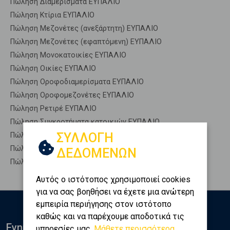
Πώληση Διαμερίσματα ΕΥΠΑΛΙΟ
Πώληση Κτίρια ΕΥΠΑΛΙΟ
Πώληση Μεζονέτες (ανεξάρτητη) ΕΥΠΑΛΙΟ
Πώληση Μεζονέτες (εφαπτόμενη) ΕΥΠΑΛΙΟ
Πώληση Μονοκατοικίες ΕΥΠΑΛΙΟ
Πώληση Οικίες ΕΥΠΑΛΙΟ
Πώληση Οροφοδιαμερίσματα ΕΥΠΑΛΙΟ
Πώληση Οροφομεζονέτες ΕΥΠΑΛΙΟ
Πώληση Ρετιρέ ΕΥΠΑΛΙΟ
Πώληση Συγκροτήματα κατοικιών ΕΥΠΑΛΙΟ
ΣΥΛΛΟΓΗ
Πώληση Υπόγεια ΕΥΠΑΛΙΟ
Πώληση Υπόσκαφα ΕΥΠΑΛΙΟ
ΔΕΔΟΜΕΝΩΝ
Πώληση Υπολ. υψουν ΕΥΠΑΛΙΟ
Αυτός ο ιστότοπος χρησιμοποιεί cookies
για να σας βοηθήσει να έχετε μια ανώτερη
εμπειρία περιήγησης στον ιστότοπο
καθώς και να παρέχουμε αποδοτικά τις
Ενημερωθείτε
υπηρεσίες μας.
Μάθετε περισσότερα...