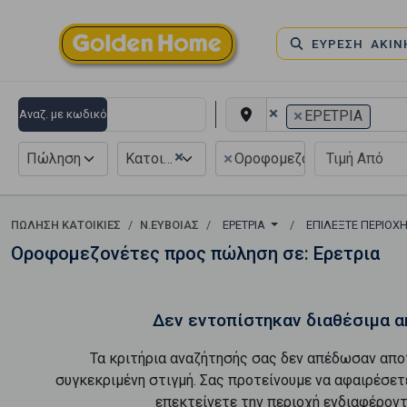
ΕΥΡΕΣΗ ΑΚΙ
×
×
Αναζ. με κωδικό
ΕΡΕΤΡΙΑ
×
×
Πώληση
Κατοικία
Οροφομεζονέτα
ΠΏΛΗΣΗ ΚΑΤΟΙΚΊΕΣ
Ν.ΕΥΒΟΙΑΣ
ΕΡΕΤΡΙΑ
ΕΠΙΛΈΞΤΕ ΠΕΡΙΟΧ
Οροφομεζονέτες προς πώληση σε: Ερετρια
Δεν εντοπίστηκαν διαθέσιμα α
Τα κριτήρια αναζήτησής σας δεν απέδωσαν απο
συγκεκριμένη στιγμή. Σας προτείνουμε να αφαιρέσετ
επεκτείνετε την περιοχή ενδιαφέροντ