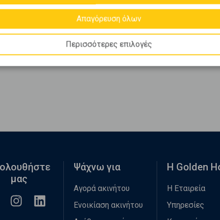
Απαγόρευση όλων
Περισσότερες επιλογές
ολουθήστε
Ψάχνω για
Η Golden 
μας
Αγορά ακινήτου
Η Εταιρεία
Ενοικίαση ακινήτου
Υπηρεσίες