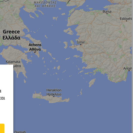
α
και