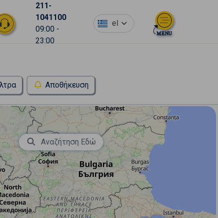
211-
1041100
el
09:00 -
23:00
λτρα
Αποθήκευση
Αναζήτηση Εδώ