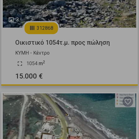
3
312868
Οικιστικό 1054τ.μ. προς πώληση
ΚΥΜΗ - Κέντρο
2
1054
m
15.000 €