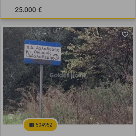
25.000 €
Previous
Next
10
504952