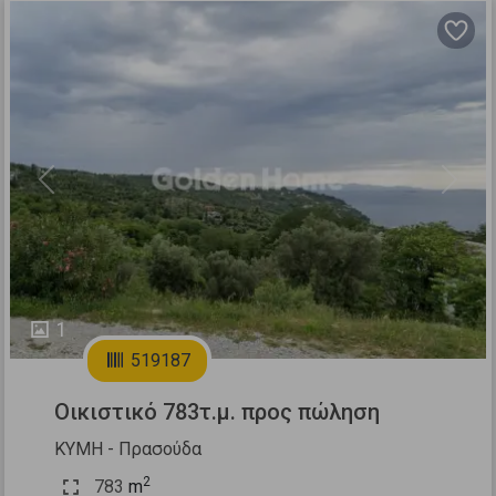
Previous
Next
1
519187
Οικιστικό 783τ.μ. προς πώληση
ΚΥΜΗ - Πρασούδα
2
783
m