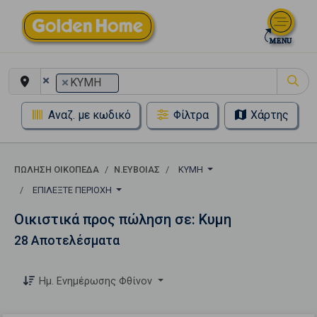
×
×
ΚΥΜΗ
Αναζ. με κωδικό
Φίλτρα
Χάρτης
ΠΏΛΗΣΗ ΟΙΚΌΠΕΔΑ
Ν.ΕΥΒΟΙΑΣ
ΚΥΜΗ
ΕΠΙΛΈΞΤΕ ΠΕΡΙΟΧΉ
Οικιστικά προς πώληση σε: Κυμη
28 Αποτελέσματα
Ημ. Ενημέρωσης Φθίνον