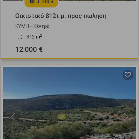
312869
Οικιστικό 812τ.μ. προς πώληση
ΚΥΜΗ - Κέντρο
2
812
m
12.000 €
Previous
Next