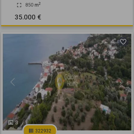
2
850
m
35.000 €
Previous
Next
3
322932