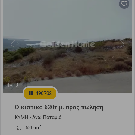
Previous
Next
3
498782
Οικιστικό 630τ.μ. προς πώληση
ΚΥΜΗ - Άνω Ποταμιά
2
630
m