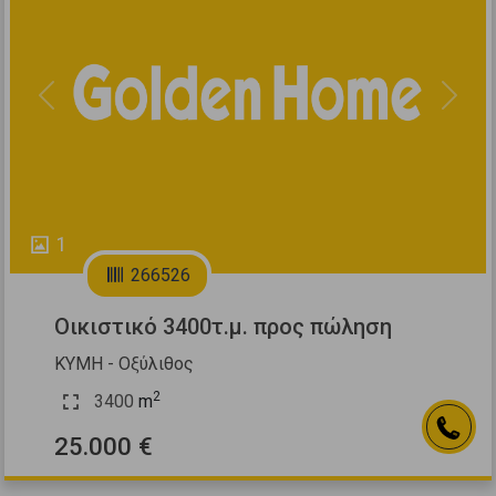
Previous
Next
1
266526
Οικιστικό 3400τ.μ. προς πώληση
ΚΥΜΗ - Οξύλιθος
2
3400
m
25.000 €