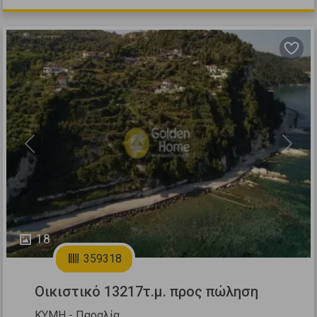
Previous
Next
18
359318
Οικιστικό 13217τ.μ. προς πώληση
ΚΥΜΗ - Παραλία