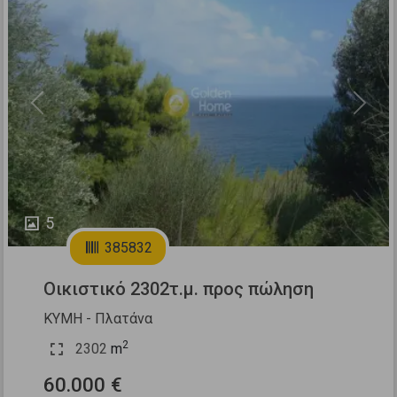
Previous
Next
5
385832
Οικιστικό 2302τ.μ. προς πώληση
ΚΥΜΗ - Πλατάνα
2
2302
m
60.000 €