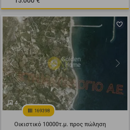
15.000 €
Previous
Next
4
169398
Οικιστικό 10000τ.μ. προς πώληση