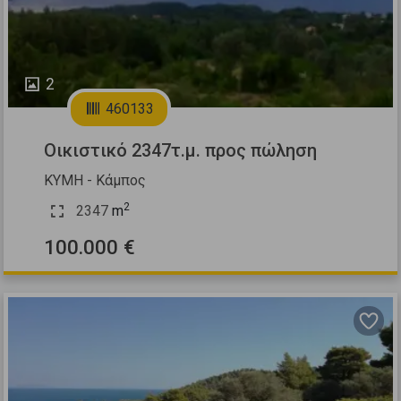
2
460133
Οικιστικό 2347τ.μ. προς πώληση
ΚΥΜΗ - Κάμπος
2
2347
m
100.000 €