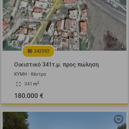
Previous
Next
4
342593
Οικιστικό 341τ.μ. προς πώληση
ΚΥΜΗ - Κέντρο
2
341
m
180.000 €