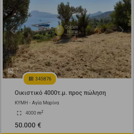
Previous
Next
7
345876
Οικιστικό 4000τ.μ. προς πώληση
ΚΥΜΗ - Αγία Μαρίνα
2
4000
m
50.000 €