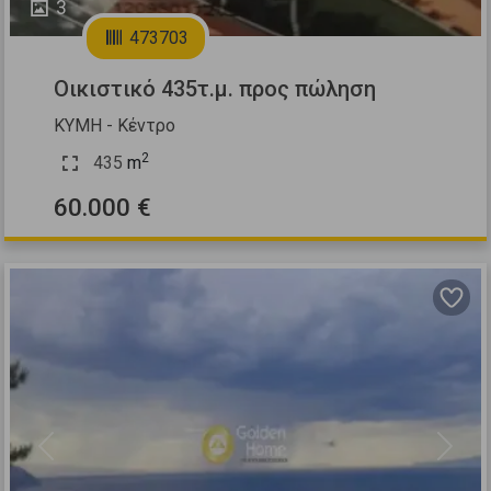
3
473703
Οικιστικό 435τ.μ. προς πώληση
ΚΥΜΗ - Κέντρο
2
435
m
60.000 €
Previous
Next