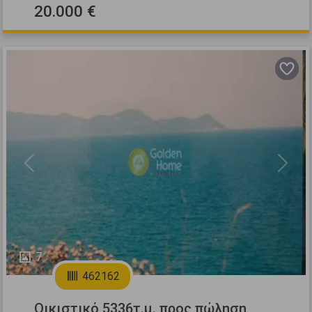
20.000 €
Previous
Next
7
462162
Οικιστικό 5336τ.μ. προς πώληση