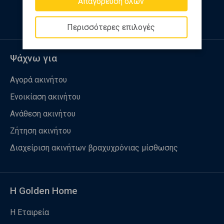
Απαγόρευση όλων
Περισσότερες επιλογές
Ψάχνω για
Αγορά ακινήτου
Ενοικίαση ακινήτου
Ανάθεση ακινήτου
Ζήτηση ακινήτου
Διαχείριση ακινήτων βραχυχρόνιας μίσθωσης
Η Golden Home
Η Εταιρεία