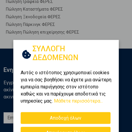
Πώληση Γραφεία ΦΕΡΕΣ
Πώληση Καταστήματα ΦΕΡΕΣ
Πώληση Ξενοδοχεία ΦΕΡΕΣ
Πώληση Πάρκινγκ ΦΕΡΕΣ
Πώληση Πώληση επιχείρησης ΦΕΡΕΣ
ΣΥΛΛΟΓΗ
ΔΕΔΟΜΕΝΩΝ
Ενημερωθείτε
Αυτός ο ιστότοπος χρησιμοποιεί cookies
για να σας βοηθήσει να έχετε μια ανώτερη
Εγγραφείτε στο newsletter της Golden Home για νέα
εμπειρία περιήγησης στον ιστότοπο
ακίνητα, αναλύσεις και διάφορα θέματα της αγοράς
καθώς και να παρέχουμε αποδοτικά τις
ακινήτων
υπηρεσίες μας.
Μάθετε περισσότερα...
Εγγραφή
Αποδοχή όλων
Ακολουθήστε μας