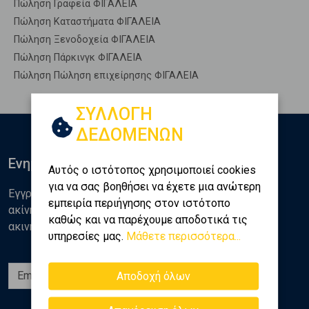
Πώληση Γραφεία ΦΙΓΑΛΕΙΑ
Πώληση Καταστήματα ΦΙΓΑΛΕΙΑ
Πώληση Ξενοδοχεία ΦΙΓΑΛΕΙΑ
Πώληση Πάρκινγκ ΦΙΓΑΛΕΙΑ
Πώληση Πώληση επιχείρησης ΦΙΓΑΛΕΙΑ
ΣΥΛΛΟΓΗ
ΔΕΔΟΜΕΝΩΝ
Ενημερωθείτε
Αυτός ο ιστότοπος χρησιμοποιεί cookies
για να σας βοηθήσει να έχετε μια ανώτερη
Εγγραφείτε στο newsletter της Golden Home για νέα
εμπειρία περιήγησης στον ιστότοπο
ακίνητα, αναλύσεις και διάφορα θέματα της αγοράς
καθώς και να παρέχουμε αποδοτικά τις
ακινήτων
υπηρεσίες μας.
Μάθετε περισσότερα...
Εγγραφή
Αποδοχή όλων
Ακολουθήστε μας