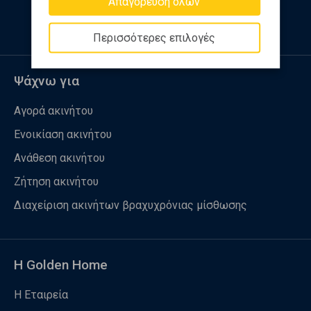
Απαγόρευση όλων
Περισσότερες επιλογές
Ψάχνω για
Αγορά ακινήτου
Ενοικίαση ακινήτου
Ανάθεση ακινήτου
Ζήτηση ακινήτου
Διαχείριση ακινήτων βραχυχρόνιας μίσθωσης
Η Golden Home
Η Εταιρεία