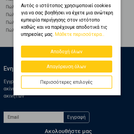
Αυτός ο ιστότοπος χρησιμοποιεί cookies
Πώληση Συγκροτήματα κατοικιών ΦΥΛΗ - Άνω Λιόσια
για να σας βοηθήσει να έχετε μια ανώτερη
Πώληση Υπόγεια ΦΥΛΗ - Άνω Λιόσια
εμπειρία περιήγησης στον ιστότοπο
Πώληση Υπόσκαφα ΦΥΛΗ - Άνω Λιόσια
καθώς και να παρέχουμε αποδοτικά τις
Πώληση Υπολ. υψουν ΦΥΛΗ - Άνω Λιόσια
υπηρεσίες μας.
Μάθετε περισσότερα...
Αποδοχή όλων
Απαγόρευση όλων
Ενημερωθείτε
Εγγραφείτε στο newsletter της Golden Home για νέα
Περισσότερες επιλογές
ακίνητα, αναλύσεις και διάφορα θέματα της αγοράς
ακινήτων
Εγγραφή
Ακολουθήστε μας