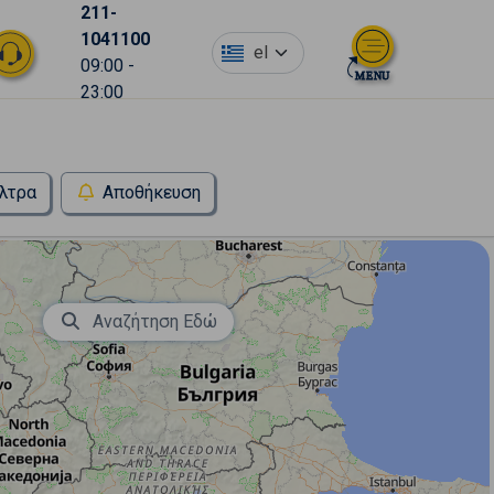
211-
1041100
el
09:00 -
23:00
λτρα
Αποθήκευση
Αναζήτηση Εδώ