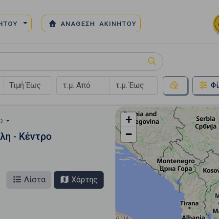
ΝΗΤΟΥ
ΑΝΑΘΕΣΗ ΑΚΙΝΗΤΟΥ
Φί
+
ΡΟ
−
λη - Κέντρο
Λίστα
Χάρτης