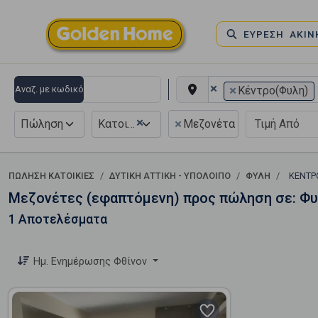
ΕΥΡΕΣΗ ΑΚΙ
×
×
Αναζ. με κωδικό
Κέντρο(Φυλη)
×
×
Πώληση
Κατοικία
Μεζονέτα Εφαπτόμενη
ΠΏΛΗΣΗ ΚΑΤΟΙΚΊΕΣ
ΔΥΤΙΚΗ ΑΤΤΙΚΗ - ΥΠΟΛΟΙΠΟ
ΦΥΛΗ
ΚΈΝΤ
Μεζονέτες (εφαπτόμενη) προς πώληση σε: Φυ
1 Αποτελέσματα
Ημ. Ενημέρωσης Φθίνον