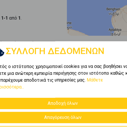
ι
1-1
από
1
.
έσα από το πλούσιο
ΣΥΛΛΟΓΗ ΔΕΔΟΜΕΝΩΝ
ίες για
μεζονέτες
 που αναζητάτε.
, προσφέροντάς σας
τός ο ιστότοπος χρησιμοποιεί cookies για να σας βοηθήσει ν
ετε μια ανώτερη εμπειρία περιήγησης στον ιστότοπο καθώς 
 παρέχουμε αποδοτικά τις υπηρεσίες μας.
Μάθετε
ρισσότερα...
Αποδοχή όλων
Απαγόρευση όλων