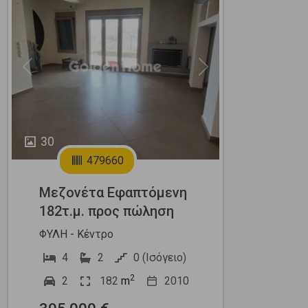
Previous
Next
30
479660
Μεζονέτα Εφαπτόμενη
182τ.μ. προς πώληση
ΦΥΛΗ - Κέντρο
4
2
0 (Ισόγειο)
2
2
182
m
2010