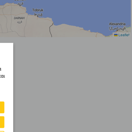
Leaflet
α
και