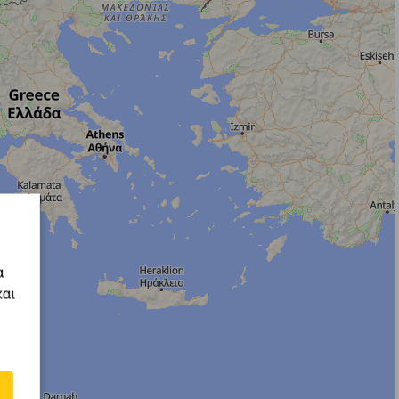
α
και