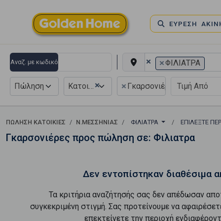
ΕΥΡΕΣΗ ΑΚΙ
×
×
Αναζ. με κωδικό
ΦΙΛΙΑΤΡΑ
×
×
Πώληση
Κατοικία
Γκαρσονιέρα
ΠΏΛΗΣΗ ΚΑΤΟΙΚΊΕΣ
Ν.ΜΕΣΣΗΝΙΑΣ
ΦΙΛΙΑΤΡΑ
ΕΠΙΛΈΞΤΕ ΠΕ
Γκαρσονιέρες προς πώληση σε: Φιλιατρα
Δεν εντοπίστηκαν διαθέσιμα α
Τα κριτήρια αναζήτησής σας δεν απέδωσαν απο
συγκεκριμένη στιγμή. Σας προτείνουμε να αφαιρέσετ
επεκτείνετε την περιοχή ενδιαφέροντ