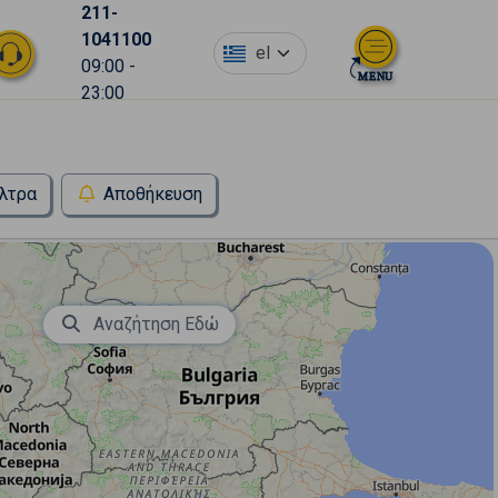
211-
1041100
el
09:00 -
23:00
λτρα
Αποθήκευση
Αναζήτηση Εδώ