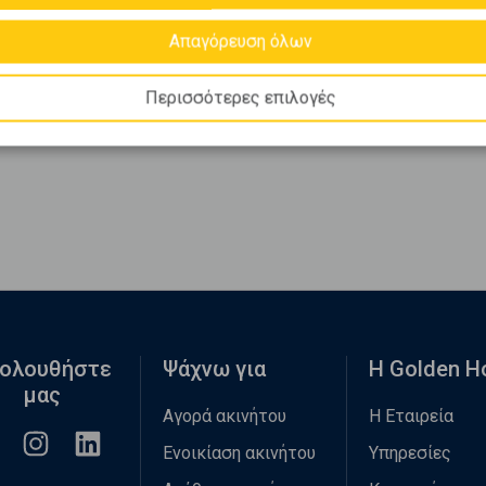
Απαγόρευση όλων
Περισσότερες επιλογές
ολουθήστε
Ψάχνω για
Η Golden 
μας
Αγορά ακινήτου
Η Εταιρεία
Ενοικίαση ακινήτου
Υπηρεσίες