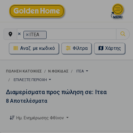
×
×
ΙΤΕΑ
Αναζ. με κωδικό
Φίλτρα
Χάρτης
ΠΏΛΗΣΗ ΚΑΤΟΙΚΊΕΣ
Ν.ΦΩΚΙΔΑΣ
ΙΤΕΑ
ΕΠΙΛΈΞΤΕ ΠΕΡΙΟΧΉ
Διαμερίσματα προς πώληση σε: Ιτεα
8 Αποτελέσματα
Ημ. Ενημέρωσης Φθίνον