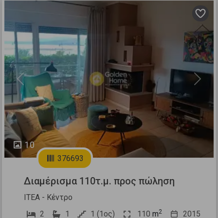
Previous
Next
10
376693
Διαμέρισμα 110τ.μ. προς πώληση
ΙΤΕΑ - Κέντρο
2
2
1
1 (1ος)
110
m
2015