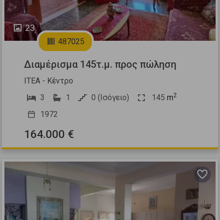
23
487025
Διαμέρισμα 145τ.μ. προς πώληση
ΙΤΕΑ - Κέντρο
2
3
1
0 (Ισόγειο)
145
m
1972
164.000 €