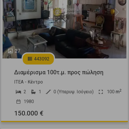
Previous
Next
27
443092
Διαμέρισμα 100τ.μ. προς πώληση
ΙΤΕΑ - Κέντρο
2
2
1
0 (Υπερυψ. Ισόγειο)
100
m
1980
150.000 €