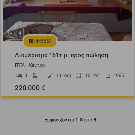
14
445663
Διαμέρισμα 161τ.μ. προς πώληση
ΙΤΕΑ - Κέντρο
2
3
1
1 (1ος)
161
m
1985
220.000 €
Εμφανίζονται
1-8
από
8
.