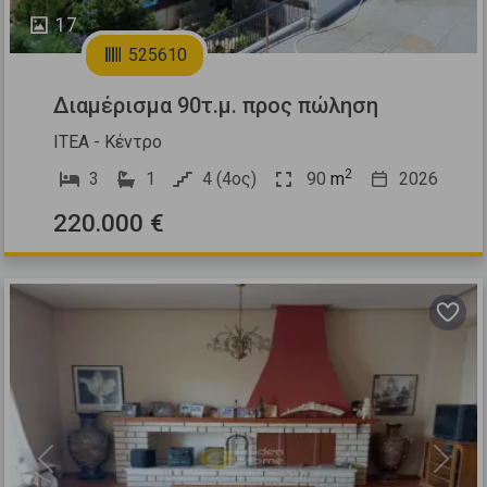
17
525610
Διαμέρισμα 90τ.μ. προς πώληση
ΙΤΕΑ - Κέντρο
2
3
1
4 (4ος)
90
m
2026
220.000 €
Previous
Next