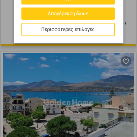
Διαμέρισμα 115τ.μ. προς πώληση
Απαγόρευση όλων
ΙΤΕΑ - Κέντρο
2
3
1
1 (1ος)
115
m
2009
Περισσότερες επιλογές
250.000 €
Previous
Next