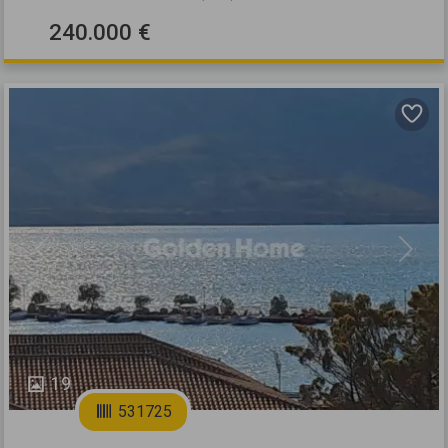
240.000 €
Previous
Next
19
531725