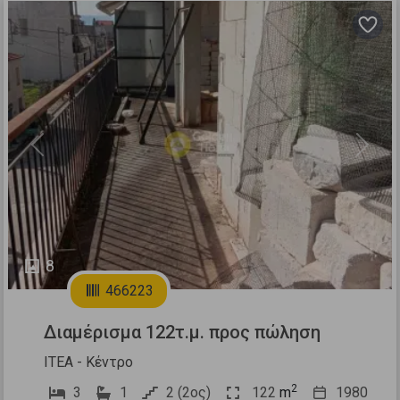
Previous
Next
8
466223
Διαμέρισμα 122τ.μ. προς πώληση
ΙΤΕΑ - Κέντρο
2
3
1
2 (2ος)
122
m
1980