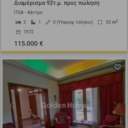
Διαμέρισμα 92τ.μ. προς πώληση
ΙΤΕΑ - Κέντρο
2
2
1
0 (Υπερυψ. Ισόγειο)
92
m
1972
115.000 €
Previous
Next