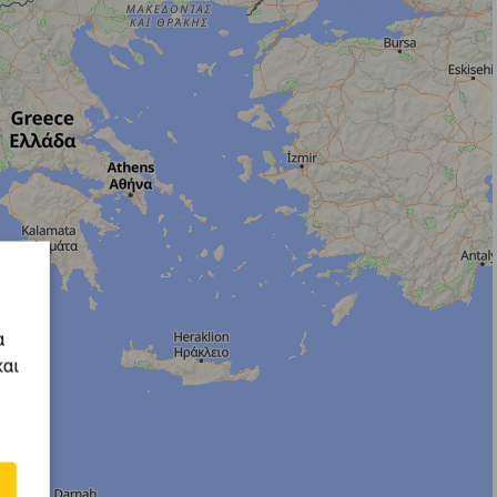
α
και