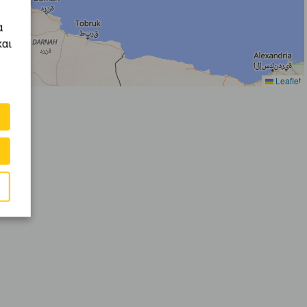
α
και
Leaflet