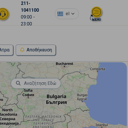
211-
1041100
el
09:00 -
23:00
λτρα
Αποθήκευση
Αναζήτηση Εδώ