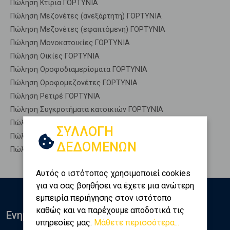
Πώληση Κτίρια ΓΟΡΤΥΝΙΑ
Πώληση Μεζονέτες (ανεξάρτητη) ΓΟΡΤΥΝΙΑ
Πώληση Μεζονέτες (εφαπτόμενη) ΓΟΡΤΥΝΙΑ
Πώληση Μονοκατοικίες ΓΟΡΤΥΝΙΑ
Πώληση Οικίες ΓΟΡΤΥΝΙΑ
Πώληση Οροφοδιαμερίσματα ΓΟΡΤΥΝΙΑ
Πώληση Οροφομεζονέτες ΓΟΡΤΥΝΙΑ
Πώληση Ρετιρέ ΓΟΡΤΥΝΙΑ
Πώληση Συγκροτήματα κατοικιών ΓΟΡΤΥΝΙΑ
Πώληση Υπόγεια ΓΟΡΤΥΝΙΑ
ΣΥΛΛΟΓΗ
Πώληση Υπόσκαφα ΓΟΡΤΥΝΙΑ
ΔΕΔΟΜΕΝΩΝ
Πώληση Υπολ. υψουν ΓΟΡΤΥΝΙΑ
Αυτός ο ιστότοπος χρησιμοποιεί cookies
για να σας βοηθήσει να έχετε μια ανώτερη
εμπειρία περιήγησης στον ιστότοπο
καθώς και να παρέχουμε αποδοτικά τις
Ενημερωθείτε
υπηρεσίες μας.
Μάθετε περισσότερα...