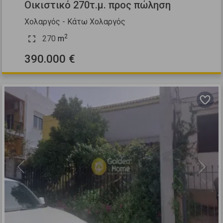
Οικιστικό 270τ.μ. προς πώληση
Χολαργός - Κάτω Χολαργός
2
270
m
390.000 €
Previous
Next