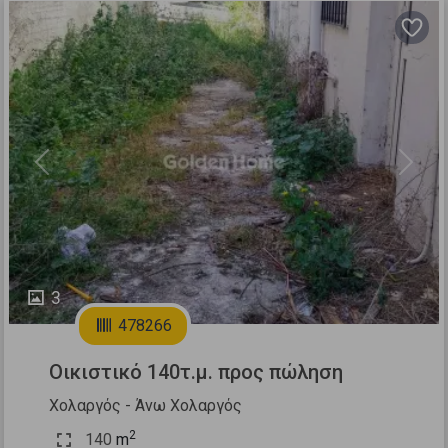
Previous
Next
3
478266
Οικιστικό 140τ.μ. προς πώληση
Χολαργός - Άνω Χολαργός
2
140
m