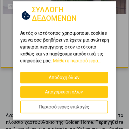
4
ΣΥΛΛΟΓΗ
424461
ΔΕΔΟΜΕΝΩΝ
Οικιστικό 240τ.μ. προς πώληση
Αυτός ο ιστότοπος χρησιμοποιεί cookies
Χολαργός - Φανερωμένη
για να σας βοηθήσει να έχετε μια ανώτερη
2
εμπειρία περιήγησης στον ιστότοπο
240
m
καθώς και να παρέχουμε αποδοτικά τις
580.000 €
υπηρεσίες μας.
Μάθετε περισσότερα...
Αποδοχή όλων
Εμφανίζονται
1-3
από
3
.
Απαγόρευση όλων
Περισσότερες επιλογές
Ανακαλύψτε
οικόπεδα
σε
Χολαργός
μέσα από το
πλούσιο χαρτοφυλάκιο της Golden Home. Περιηγηθείτε