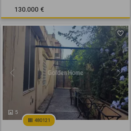
130.000 €
Previous
Next
5
480121