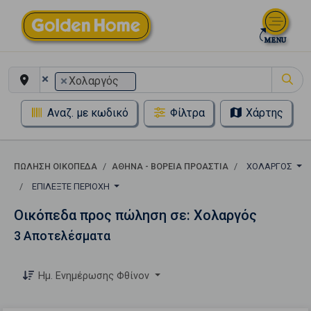
×
×
Χολαργός
Αναζ. με κωδικό
Φίλτρα
Χάρτης
ΠΏΛΗΣΗ ΟΙΚΌΠΕΔΑ
ΑΘΉΝΑ - ΒΌΡΕΙΑ ΠΡΟΆΣΤΙΑ
ΧΟΛΑΡΓΌΣ
ΕΠΙΛΈΞΤΕ ΠΕΡΙΟΧΉ
Οικόπεδα προς πώληση σε: Χολαργός
3 Αποτελέσματα
Ημ. Ενημέρωσης Φθίνον