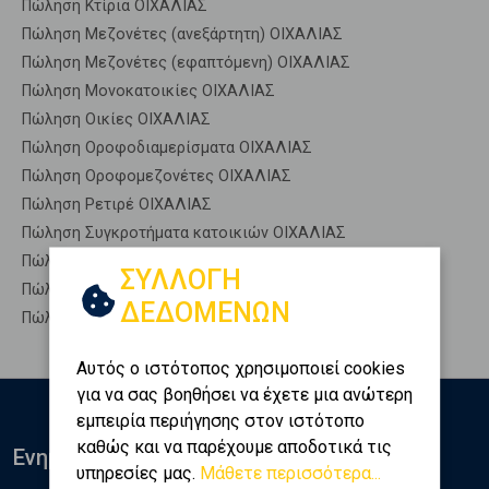
Πώληση Κτίρια ΟΙΧΑΛΙΑΣ
Πώληση Μεζονέτες (ανεξάρτητη) ΟΙΧΑΛΙΑΣ
Πώληση Μεζονέτες (εφαπτόμενη) ΟΙΧΑΛΙΑΣ
Πώληση Μονοκατοικίες ΟΙΧΑΛΙΑΣ
Πώληση Οικίες ΟΙΧΑΛΙΑΣ
Πώληση Οροφοδιαμερίσματα ΟΙΧΑΛΙΑΣ
Πώληση Οροφομεζονέτες ΟΙΧΑΛΙΑΣ
Πώληση Ρετιρέ ΟΙΧΑΛΙΑΣ
Πώληση Συγκροτήματα κατοικιών ΟΙΧΑΛΙΑΣ
Πώληση Υπόγεια ΟΙΧΑΛΙΑΣ
ΣΥΛΛΟΓΗ
Πώληση Υπόσκαφα ΟΙΧΑΛΙΑΣ
ΔΕΔΟΜΕΝΩΝ
Πώληση Υπολ. υψουν ΟΙΧΑΛΙΑΣ
Αυτός ο ιστότοπος χρησιμοποιεί cookies
για να σας βοηθήσει να έχετε μια ανώτερη
εμπειρία περιήγησης στον ιστότοπο
καθώς και να παρέχουμε αποδοτικά τις
Ενημερωθείτε
υπηρεσίες μας.
Μάθετε περισσότερα...