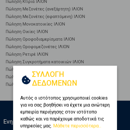
Πώληση Κτίρια ΙΛΙΟΝ
Πώληση Μεζονέτες (ανεξάρτητη) ΙΛΙΟΝ
Πώληση Μεζονέτες (εφαπτόμενη) ΙΛΙΟΝ
Πώληση Μονοκατοικίες ΙΛΙΟΝ
Πώληση Οικίες ΙΛΙΟΝ
Πώληση Οροφοδιαμερίσματα ΙΛΙΟΝ
Πώληση Οροφομεζονέτες ΙΛΙΟΝ
Πώληση Ρετιρέ ΙΛΙΟΝ
Πώληση Συγκροτήματα κατοικιών ΙΛΙΟΝ
Πώληση Υπόγεια ΙΛΙΟΝ
ΣΥΛΛΟΓΗ
Πώληση Υπόσκαφα ΙΛΙΟΝ
ΔΕΔΟΜΕΝΩΝ
Πώληση Υπολ. υψουν ΙΛΙΟΝ
Αυτός ο ιστότοπος χρησιμοποιεί cookies
για να σας βοηθήσει να έχετε μια ανώτερη
εμπειρία περιήγησης στον ιστότοπο
καθώς και να παρέχουμε αποδοτικά τις
Ενημερωθείτε
υπηρεσίες μας.
Μάθετε περισσότερα...