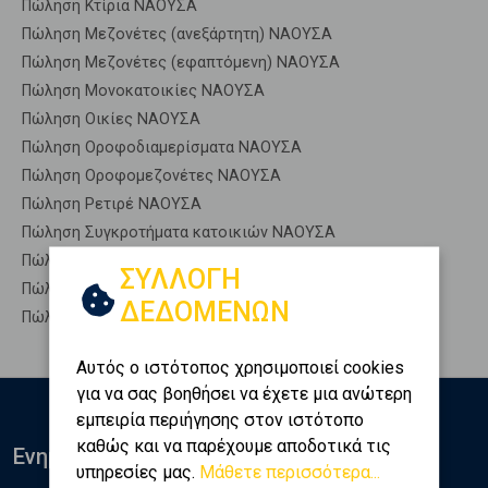
Πώληση Κτίρια ΝΑΟΥΣΑ
Πώληση Μεζονέτες (ανεξάρτητη) ΝΑΟΥΣΑ
Πώληση Μεζονέτες (εφαπτόμενη) ΝΑΟΥΣΑ
Πώληση Μονοκατοικίες ΝΑΟΥΣΑ
Πώληση Οικίες ΝΑΟΥΣΑ
Πώληση Οροφοδιαμερίσματα ΝΑΟΥΣΑ
Πώληση Οροφομεζονέτες ΝΑΟΥΣΑ
Πώληση Ρετιρέ ΝΑΟΥΣΑ
Πώληση Συγκροτήματα κατοικιών ΝΑΟΥΣΑ
Πώληση Υπόγεια ΝΑΟΥΣΑ
ΣΥΛΛΟΓΗ
Πώληση Υπόσκαφα ΝΑΟΥΣΑ
ΔΕΔΟΜΕΝΩΝ
Πώληση Υπολ. υψουν ΝΑΟΥΣΑ
Αυτός ο ιστότοπος χρησιμοποιεί cookies
για να σας βοηθήσει να έχετε μια ανώτερη
εμπειρία περιήγησης στον ιστότοπο
καθώς και να παρέχουμε αποδοτικά τις
Ενημερωθείτε
υπηρεσίες μας.
Μάθετε περισσότερα...