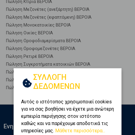
Πώληση Κτίρια ΒΕΡΟΙΑ
Πώληση Μεζονέτες (ανεξάρτητη) ΒΕΡΟΙΑ
Πώληση Μεζονέτες (εφαπτόμενη) ΒΕΡΟΙΑ
Πώληση Μονοκατοικίες ΒΕΡΟΙΑ
Πώληση Οικίες ΒΕΡΟΙΑ
Πώληση Οροφοδιαμερίσματα ΒΕΡΟΙΑ
Πώληση Οροφομεζονέτες ΒΕΡΟΙΑ
Πώληση Ρετιρέ ΒΕΡΟΙΑ
Πώληση Συγκροτήματα κατοικιών ΒΕΡΟΙΑ
Πώληση Υπόγεια ΒΕΡΟΙΑ
ΣΥΛΛΟΓΗ
Πώληση Υπόσκαφα ΒΕΡΟΙΑ
ΔΕΔΟΜΕΝΩΝ
Πώληση Υπολ. υψουν ΒΕΡΟΙΑ
Αυτός ο ιστότοπος χρησιμοποιεί cookies
για να σας βοηθήσει να έχετε μια ανώτερη
εμπειρία περιήγησης στον ιστότοπο
καθώς και να παρέχουμε αποδοτικά τις
Ενημερωθείτε
υπηρεσίες μας.
Μάθετε περισσότερα...