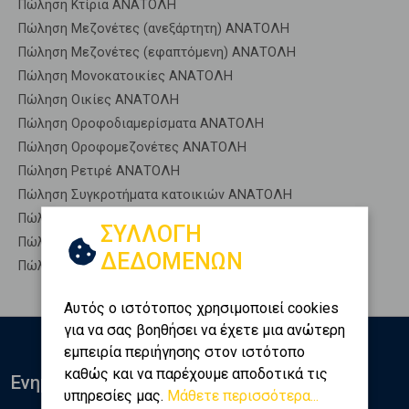
Πώληση Κτίρια ΑΝΑΤΟΛΗ
Πώληση Μεζονέτες (ανεξάρτητη) ΑΝΑΤΟΛΗ
Πώληση Μεζονέτες (εφαπτόμενη) ΑΝΑΤΟΛΗ
Πώληση Μονοκατοικίες ΑΝΑΤΟΛΗ
Πώληση Οικίες ΑΝΑΤΟΛΗ
Πώληση Οροφοδιαμερίσματα ΑΝΑΤΟΛΗ
Πώληση Οροφομεζονέτες ΑΝΑΤΟΛΗ
Πώληση Ρετιρέ ΑΝΑΤΟΛΗ
Πώληση Συγκροτήματα κατοικιών ΑΝΑΤΟΛΗ
Πώληση Υπόγεια ΑΝΑΤΟΛΗ
ΣΥΛΛΟΓΗ
Πώληση Υπόσκαφα ΑΝΑΤΟΛΗ
ΔΕΔΟΜΕΝΩΝ
Πώληση Υπολ. υψουν ΑΝΑΤΟΛΗ
Αυτός ο ιστότοπος χρησιμοποιεί cookies
για να σας βοηθήσει να έχετε μια ανώτερη
εμπειρία περιήγησης στον ιστότοπο
καθώς και να παρέχουμε αποδοτικά τις
Ενημερωθείτε
υπηρεσίες μας.
Μάθετε περισσότερα...