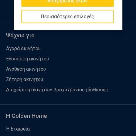
Απαγόρευση όλων
Περισσότερες επιλογές
Ψάχνω για
Αγορά ακινήτου
Ενοικίαση ακινήτου
Ανάθεση ακινήτου
Ζήτηση ακινήτου
Διαχείριση ακινήτων βραχυχρόνιας μίσθωσης
Η Golden Home
Η Εταιρεία