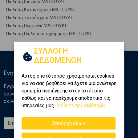
Πώληση Γραφεία ΜΑΤΣΟΥΚΙ
Πώληση Καταστήματα ΜΑΤΣΟΥΚΙ
Πώληση Ξενοδοχεία ΜΑΤΣΟΥΚΙ
Πώληση Πάρκινγκ ΜΑΤΣΟΥΚΙ
Πώληση Πώληση επιχείρησης ΜΑΤΣΟΥΚΙ
ΣΥΛΛΟΓΗ
ΔΕΔΟΜΕΝΩΝ
Ενημερωθείτε
Αυτός ο ιστότοπος χρησιμοποιεί cookies
για να σας βοηθήσει να έχετε μια ανώτερη
Εγγραφείτε στο newsletter της Golden Home για νέα
εμπειρία περιήγησης στον ιστότοπο
ακίνητα, αναλύσεις και διάφορα θέματα της αγοράς
καθώς και να παρέχουμε αποδοτικά τις
ακινήτων
υπηρεσίες μας.
Μάθετε περισσότερα...
Εγγραφή
Αποδοχή όλων
Ακολουθήστε μας