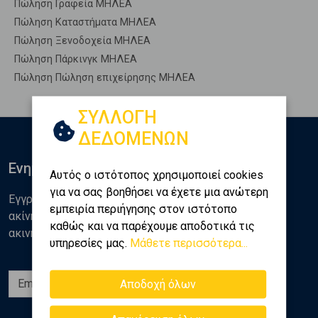
Πώληση Γραφεία ΜΗΛΕΑ
Πώληση Καταστήματα ΜΗΛΕΑ
Πώληση Ξενοδοχεία ΜΗΛΕΑ
Πώληση Πάρκινγκ ΜΗΛΕΑ
Πώληση Πώληση επιχείρησης ΜΗΛΕΑ
ΣΥΛΛΟΓΗ
ΔΕΔΟΜΕΝΩΝ
Ενημερωθείτε
Αυτός ο ιστότοπος χρησιμοποιεί cookies
για να σας βοηθήσει να έχετε μια ανώτερη
Εγγραφείτε στο newsletter της Golden Home για νέα
εμπειρία περιήγησης στον ιστότοπο
ακίνητα, αναλύσεις και διάφορα θέματα της αγοράς
καθώς και να παρέχουμε αποδοτικά τις
ακινήτων
υπηρεσίες μας.
Μάθετε περισσότερα...
Εγγραφή
Αποδοχή όλων
Ακολουθήστε μας