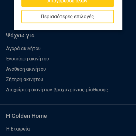
Απαγόρευση όλων
Περισσότερες επιλογές
Ψάχνω για
Αγορά ακινήτου
Ενοικίαση ακινήτου
Ανάθεση ακινήτου
Ζήτηση ακινήτου
Διαχείριση ακινήτων βραχυχρόνιας μίσθωσης
Η Golden Home
Η Εταιρεία