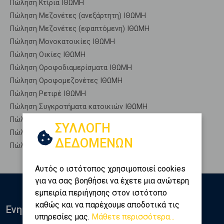
Πώληση Κτίρια ΙΘΩΜΗ
Πώληση Μεζονέτες (ανεξάρτητη) ΙΘΩΜΗ
Πώληση Μεζονέτες (εφαπτόμενη) ΙΘΩΜΗ
Πώληση Μονοκατοικίες ΙΘΩΜΗ
Πώληση Οικίες ΙΘΩΜΗ
Πώληση Οροφοδιαμερίσματα ΙΘΩΜΗ
Πώληση Οροφομεζονέτες ΙΘΩΜΗ
Πώληση Ρετιρέ ΙΘΩΜΗ
Πώληση Συγκροτήματα κατοικιών ΙΘΩΜΗ
Πώληση Υπόγεια ΙΘΩΜΗ
ΣΥΛΛΟΓΗ
Πώληση Υπόσκαφα ΙΘΩΜΗ
ΔΕΔΟΜΕΝΩΝ
Πώληση Υπολ. υψουν ΙΘΩΜΗ
Αυτός ο ιστότοπος χρησιμοποιεί cookies
για να σας βοηθήσει να έχετε μια ανώτερη
εμπειρία περιήγησης στον ιστότοπο
καθώς και να παρέχουμε αποδοτικά τις
Ενημερωθείτε
υπηρεσίες μας.
Μάθετε περισσότερα...