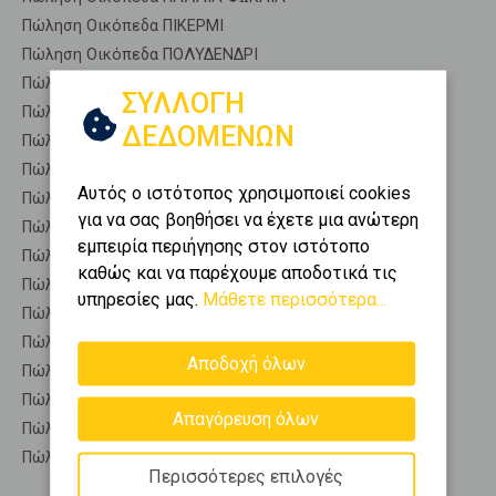
Πώληση Οικόπεδα ΠΙΚΕΡΜΙ
Πώληση Οικόπεδα ΠΟΛΥΔΕΝΔΡΙ
Πώληση Οικόπεδα ΠΟΡΤΟ ΓΕΡΜΕΝΟ
ΣΥΛΛΟΓΗ
Πώληση Οικόπεδα ΠΟΡΤΟ ΡΑΦΤΗ
ΔΕΔΟΜΕΝΩΝ
Πώληση Οικόπεδα ΡΑΦΗΝΑ
Πώληση Οικόπεδα ΣΑΡΩΝΙΔΑ
Αυτός ο ιστότοπος χρησιμοποιεί cookies
Πώληση Οικόπεδα ΣΟΥΝΙΟ
για να σας βοηθήσει να έχετε μια ανώτερη
Πώληση Οικόπεδα ΣΥΚΑΜΙΝΟ
εμπειρία περιήγησης στον ιστότοπο
Πώληση Οικόπεδα ΨΑΘΑ
καθώς και να παρέχουμε αποδοτικά τις
Πώληση Οικόπεδα ΩΡΩΠΟΣ
υπηρεσίες μας.
Μάθετε περισσότερα...
Πώληση Αγροτεμάχια ΚΑΛΑΜΟΣ - Μετέωρα
Πώληση Δασικές εκτάσεις ΚΑΛΑΜΟΣ - Μετέωρα
Αποδοχή όλων
Πώληση Εκτάσεις ΚΑΛΑΜΟΣ - Μετέωρα
Πώληση Επαγγελματικά οικόπεδα ΚΑΛΑΜΟΣ - Μετέωρα
Απαγόρευση όλων
Πώληση Νησιά ΚΑΛΑΜΟΣ - Μετέωρα
Πώληση Οικιστικά ΚΑΛΑΜΟΣ - Μετέωρα
Περισσότερες επιλογές