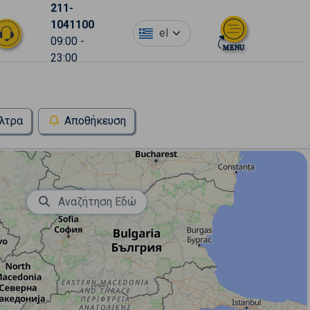
211-
1041100
el
09:00 -
23:00
λτρα
Αποθήκευση
Αναζήτηση Εδώ