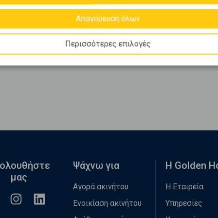
Απαγόρευση όλων
Περισσότερες επιλογές
ολουθήστε
Ψάχνω για
Η Golden 
μας
Αγορά ακινήτου
Η Εταιρεία
Ενοικίαση ακινήτου
Υπηρεσίες