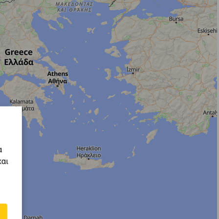
α
και