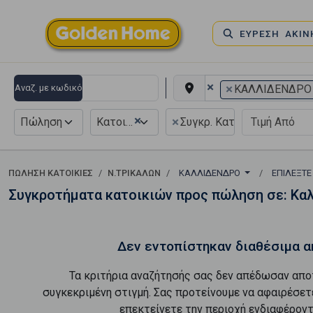
ΕΥΡΕΣΗ ΑΚΙ
×
×
Αναζ. με κωδικό
ΚΑΛΛΙΔΕΝΔΡΟ
×
×
Πώληση
Κατοικία
Συγκρ. Κατοικιών
ΠΏΛΗΣΗ ΚΑΤΟΙΚΊΕΣ
Ν.ΤΡΙΚΑΛΩΝ
ΚΑΛΛΙΔΕΝΔΡΟ
ΕΠΙΛΈΞΤΕ
Συγκροτήματα κατοικιών προς πώληση σε: Κα
Δεν εντοπίστηκαν διαθέσιμα α
Τα κριτήρια αναζήτησής σας δεν απέδωσαν απο
συγκεκριμένη στιγμή. Σας προτείνουμε να αφαιρέσετ
επεκτείνετε την περιοχή ενδιαφέροντ