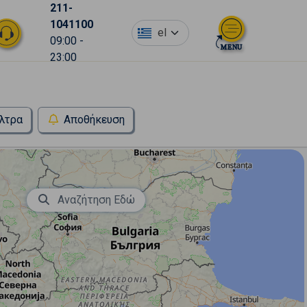
211-
1041100
el
09:00 -
23:00
λτρα
Αποθήκευση
Αναζήτηση Εδώ