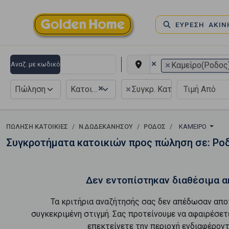
ΕΥΡΕΣΗ ΑΚΙ
×
×
Αναζ. με κωδικό
Καμείρο(Ροδος
×
×
Πώληση
Κατοικία
Συγκρ. Κατοικιών
ΠΏΛΗΣΗ ΚΑΤΟΙΚΊΕΣ
Ν.ΔΩΔΕΚΑΝΗΣΟΥ
ΡΟΔΟΣ
ΚΑΜΕΊΡΟ
Συγκροτήματα κατοικιών προς πώληση σε: Ροδ
Δεν εντοπίστηκαν διαθέσιμα α
Τα κριτήρια αναζήτησής σας δεν απέδωσαν απο
συγκεκριμένη στιγμή. Σας προτείνουμε να αφαιρέσετ
επεκτείνετε την περιοχή ενδιαφέροντ