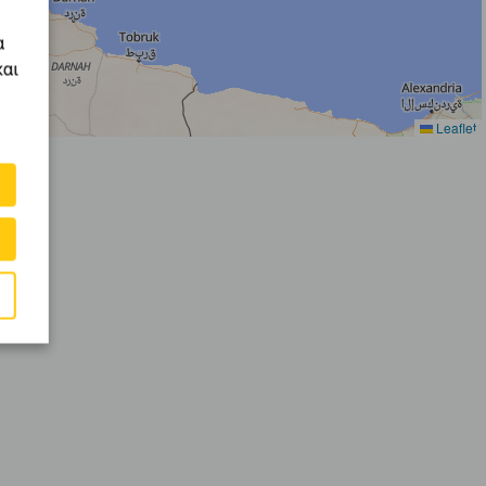
α
και
Leaflet