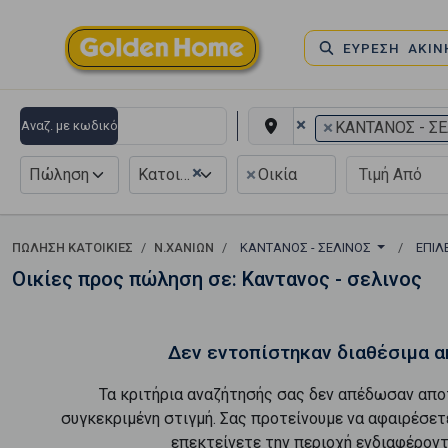
ΕΥΡΕΣΗ ΑΚΙ
×
×
Αναζ. με κωδικό
ΚΑΝΤΑΝΟΣ - Σ
×
×
Πώληση
Κατοικία
Οικία
ΠΏΛΗΣΗ ΚΑΤΟΙΚΊΕΣ
Ν.ΧΑΝΙΩΝ
ΚΑΝΤΑΝΟΣ - ΣΕΛΙΝΟΣ
ΕΠΙΛ
Οικίες προς πώληση σε: Καντανος - σελινος
Δεν εντοπίστηκαν διαθέσιμα α
Τα κριτήρια αναζήτησής σας δεν απέδωσαν απο
συγκεκριμένη στιγμή. Σας προτείνουμε να αφαιρέσετ
επεκτείνετε την περιοχή ενδιαφέροντ