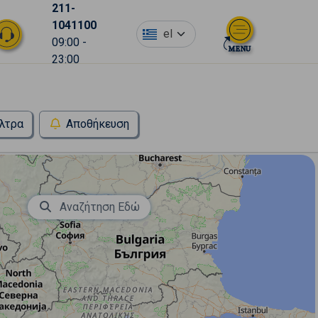
211-
1041100
el
09:00 -
23:00
λτρα
Αποθήκευση
Αναζήτηση Εδώ