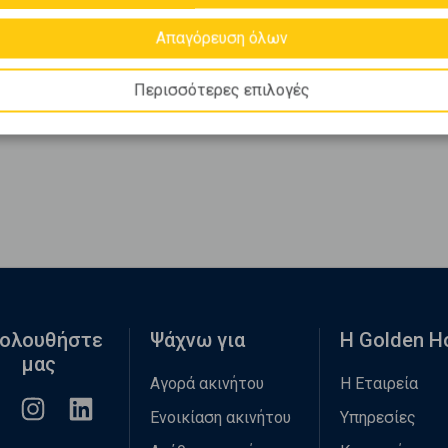
Απαγόρευση όλων
Περισσότερες επιλογές
ολουθήστε
Ψάχνω για
Η Golden 
μας
Αγορά ακινήτου
Η Εταιρεία
Ενοικίαση ακινήτου
Υπηρεσίες