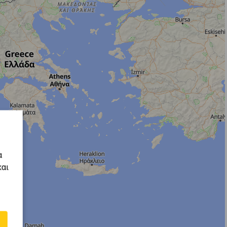
α
και