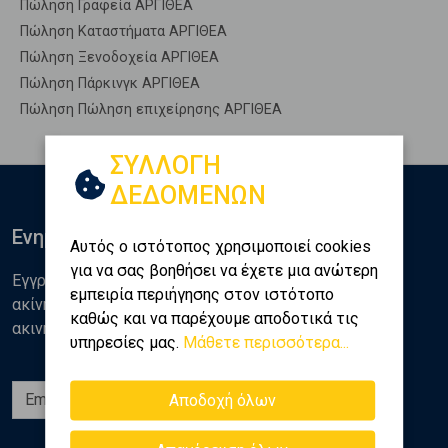
Πώληση Γραφεία ΑΡΓΙΘΕΑ
Πώληση Καταστήματα ΑΡΓΙΘΕΑ
Πώληση Ξενοδοχεία ΑΡΓΙΘΕΑ
Πώληση Πάρκινγκ ΑΡΓΙΘΕΑ
Πώληση Πώληση επιχείρησης ΑΡΓΙΘΕΑ
ΣΥΛΛΟΓΗ
ΔΕΔΟΜΕΝΩΝ
Ενημερωθείτε
Αυτός ο ιστότοπος χρησιμοποιεί cookies
για να σας βοηθήσει να έχετε μια ανώτερη
Εγγραφείτε στο newsletter της Golden Home για νέα
εμπειρία περιήγησης στον ιστότοπο
ακίνητα, αναλύσεις και διάφορα θέματα της αγοράς
καθώς και να παρέχουμε αποδοτικά τις
ακινήτων
υπηρεσίες μας.
Μάθετε περισσότερα...
Εγγραφή
Αποδοχή όλων
Ακολουθήστε μας