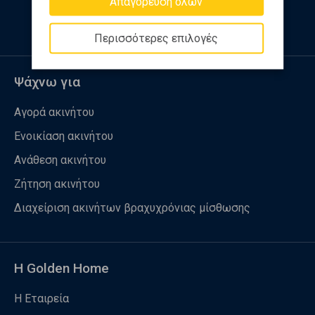
Απαγόρευση όλων
Περισσότερες επιλογές
Ψάχνω για
Αγορά ακινήτου
Ενοικίαση ακινήτου
Ανάθεση ακινήτου
Ζήτηση ακινήτου
Διαχείριση ακινήτων βραχυχρόνιας μίσθωσης
Η Golden Home
Η Εταιρεία