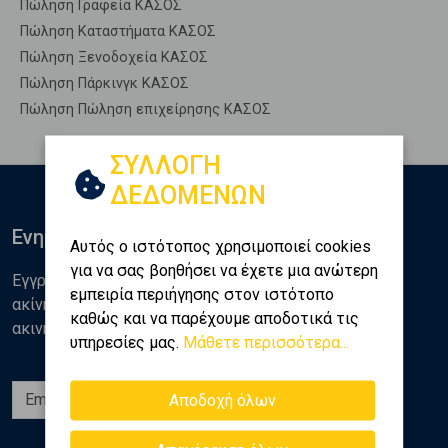
Πώληση Γραφεία ΚΑΣΟΣ
Πώληση Καταστήματα ΚΑΣΟΣ
Πώληση Ξενοδοχεία ΚΑΣΟΣ
Πώληση Πάρκινγκ ΚΑΣΟΣ
Πώληση Πώληση επιχείρησης ΚΑΣΟΣ
ΣΥΛΛΟΓΗ
ΔΕΔΟΜΕΝΩΝ
Ενημερωθείτε
Αυτός ο ιστότοπος χρησιμοποιεί cookies
για να σας βοηθήσει να έχετε μια ανώτερη
Εγγραφείτε στο newsletter της Golden Home για νέα
εμπειρία περιήγησης στον ιστότοπο
ακίνητα, αναλύσεις και διάφορα θέματα της αγοράς
καθώς και να παρέχουμε αποδοτικά τις
ακινήτων
υπηρεσίες μας.
Μάθετε περισσότερα...
Εγγραφή
Αποδοχή όλων
Ακολουθήστε μας