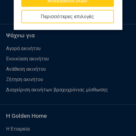
Απαγόρευση όλων
Περισσότερες επιλογές
Ψάχνω για
Αγορά ακινήτου
Ενοικίαση ακινήτου
Ανάθεση ακινήτου
Ζήτηση ακινήτου
Διαχείριση ακινήτων βραχυχρόνιας μίσθωσης
Η Golden Home
Η Εταιρεία