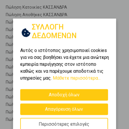
Πώληση Κατοικίες ΚΑΣΣΑΝΔΡΑ
Πώληση Αποθήκες ΚΑΣΣΑΝΔΡΑ
Πώληση Γκαρσονιέρες ΚΑΣΣΑΝΔΡΑ
ΣΥΛΛΟΓΗ
Πώληση Διαμερίσματα ΚΑΣΣΑΝΔΡΑ
ΔΕΔΟΜΕΝΩΝ
Πώληση Κτίρια ΚΑΣΣΑΝΔΡΑ
Πώληση Μεζονέτες (ανεξάρτητη) ΚΑΣΣΑΝΔΡΑ
Αυτός ο ιστότοπος χρησιμοποιεί cookies
Πώληση Μεζονέτες (εφαπτόμενη) ΚΑΣΣΑΝΔΡΑ
για να σας βοηθήσει να έχετε μια ανώτερη
Πώληση Μονοκατοικίες ΚΑΣΣΑΝΔΡΑ
εμπειρία περιήγησης στον ιστότοπο
Πώληση Οικίες ΚΑΣΣΑΝΔΡΑ
καθώς και να παρέχουμε αποδοτικά τις
Πώληση Οροφοδιαμερίσματα ΚΑΣΣΑΝΔΡΑ
υπηρεσίες μας.
Μάθετε περισσότερα...
Πώληση Οροφομεζονέτες ΚΑΣΣΑΝΔΡΑ
Πώληση Ρετιρέ ΚΑΣΣΑΝΔΡΑ
Αποδοχή όλων
Πώληση Συγκροτήματα κατοικιών ΚΑΣΣΑΝΔΡΑ
Πώληση Υπόγεια ΚΑΣΣΑΝΔΡΑ
Απαγόρευση όλων
Πώληση Υπόσκαφα ΚΑΣΣΑΝΔΡΑ
Πώληση Υπολ. υψουν ΚΑΣΣΑΝΔΡΑ
Περισσότερες επιλογές