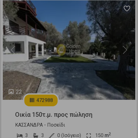
Previous
Next
22
472988
Οικία 150τ.μ. προς πώληση
ΚΑΣΣΑΝΔΡΑ - Ποσείδι
2
3
3
0 (Ισόγειο)
150
m