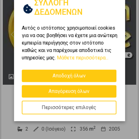
ΣΥΛΛΟΓΗ
ΔΕΔΟΜΕΝΩΝ
Αυτός ο ιστότοπος χρησιμοποιεί cookies
για να σας βοηθήσει να έχετε μια ανώτερη
Previous
Next
εμπειρία περιήγησης στον ιστότοπο
καθώς και να παρέχουμε αποδοτικά τις
υπηρεσίες μας.
Μάθετε περισσότερα...
Αποδοχή όλων
1
250834
Απαγόρευση όλων
Πώληση Επιχείρησης 356τ.μ. προς
πώληση
Περισσότερες επιλογές
ΚΑΣΤΕΛΑ - Προφήτης Ηλίας
2
2
0 (Ισόγειο)
356
m
2005