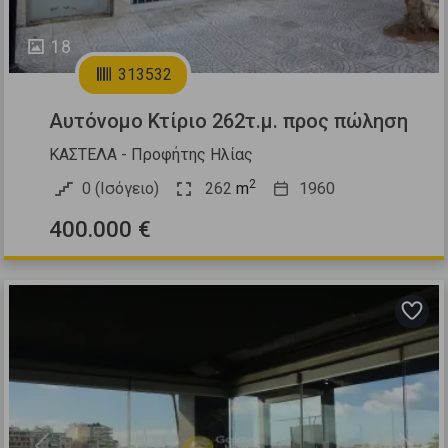
18
313532
Αυτόνομο Κτίριο 262τ.μ. προς πώληση
ΚΑΣΤΕΛΑ - Προφήτης Ηλίας
2
0 (Ισόγειο)
262
m
1960
400.000 €