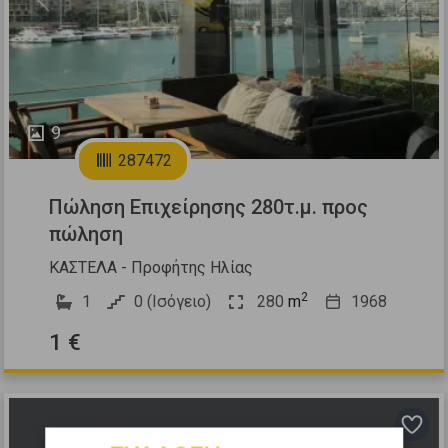
Previous
Next
9
287472
Πώληση Επιχείρησης 280τ.μ. προς
πώληση
ΚΑΣΤΕΛΑ - Προφήτης Ηλίας
2
1
0 (Ισόγειο)
280
m
1968
1 €