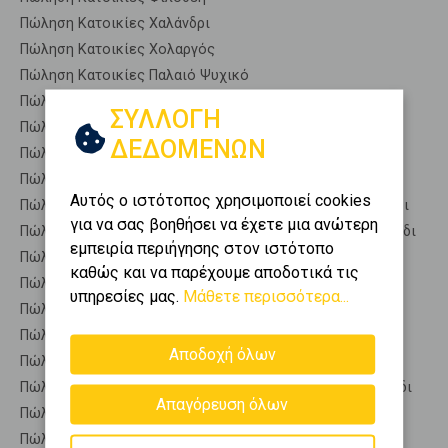
Πώληση Κατοικίες Χαλάνδρι
Πώληση Κατοικίες Χολαργός
Πώληση Κατοικίες Παλαιό Ψυχικό
Πώληση Αποθήκες Ηράκλειο - Κάτω Ψαλίδι
ΣΥΛΛΟΓΗ
Πώληση Γκαρσονιέρες Ηράκλειο - Κάτω Ψαλίδι
ΔΕΔΟΜΕΝΩΝ
Πώληση Διαμερίσματα Ηράκλειο - Κάτω Ψαλίδι
Πώληση Κτίρια Ηράκλειο - Κάτω Ψαλίδι
Αυτός ο ιστότοπος χρησιμοποιεί cookies
Πώληση Μεζονέτες (ανεξάρτητη) Ηράκλειο - Κάτω Ψαλίδι
για να σας βοηθήσει να έχετε μια ανώτερη
Πώληση Μεζονέτες (εφαπτόμενη) Ηράκλειο - Κάτω Ψαλίδι
εμπειρία περιήγησης στον ιστότοπο
Πώληση Μονοκατοικίες Ηράκλειο - Κάτω Ψαλίδι
καθώς και να παρέχουμε αποδοτικά τις
Πώληση Οικίες Ηράκλειο - Κάτω Ψαλίδι
υπηρεσίες μας.
Μάθετε περισσότερα...
Πώληση Οροφοδιαμερίσματα Ηράκλειο - Κάτω Ψαλίδι
Πώληση Οροφομεζονέτες Ηράκλειο - Κάτω Ψαλίδι
Αποδοχή όλων
Πώληση Ρετιρέ Ηράκλειο - Κάτω Ψαλίδι
Πώληση Συγκροτήματα κατοικιών Ηράκλειο - Κάτω Ψαλίδι
Απαγόρευση όλων
Πώληση Υπόγεια Ηράκλειο - Κάτω Ψαλίδι
Πώληση Υπόσκαφα Ηράκλειο - Κάτω Ψαλίδι