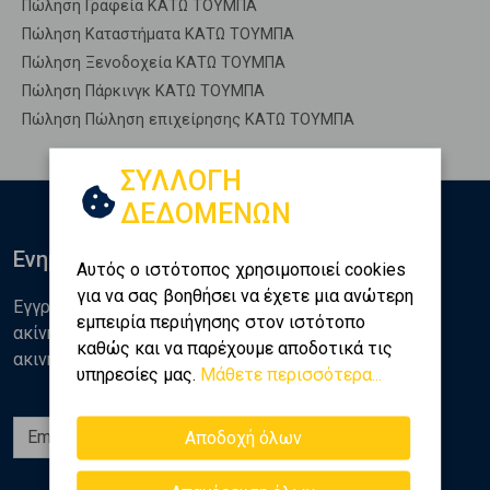
Πώληση Γραφεία ΚΑΤΩ ΤΟΥΜΠΑ
Πώληση Καταστήματα ΚΑΤΩ ΤΟΥΜΠΑ
Πώληση Ξενοδοχεία ΚΑΤΩ ΤΟΥΜΠΑ
Πώληση Πάρκινγκ ΚΑΤΩ ΤΟΥΜΠΑ
Πώληση Πώληση επιχείρησης ΚΑΤΩ ΤΟΥΜΠΑ
ΣΥΛΛΟΓΗ
ΔΕΔΟΜΕΝΩΝ
Ενημερωθείτε
Αυτός ο ιστότοπος χρησιμοποιεί cookies
για να σας βοηθήσει να έχετε μια ανώτερη
Εγγραφείτε στο newsletter της Golden Home για νέα
εμπειρία περιήγησης στον ιστότοπο
ακίνητα, αναλύσεις και διάφορα θέματα της αγοράς
καθώς και να παρέχουμε αποδοτικά τις
ακινήτων
υπηρεσίες μας.
Μάθετε περισσότερα...
Εγγραφή
Αποδοχή όλων
Ακολουθήστε μας