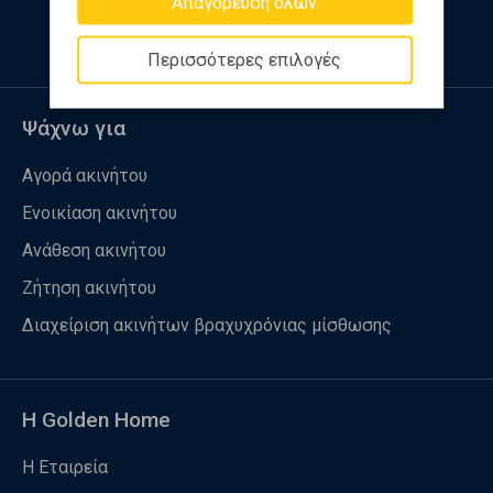
Απαγόρευση όλων
Περισσότερες επιλογές
Ψάχνω για
Αγορά ακινήτου
Ενοικίαση ακινήτου
Ανάθεση ακινήτου
Ζήτηση ακινήτου
Διαχείριση ακινήτων βραχυχρόνιας μίσθωσης
Η Golden Home
Η Εταιρεία