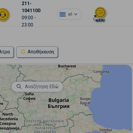
211-
1041100
el
09:00 -
23:00
λτρα
Αποθήκευση
Αναζήτηση Εδώ