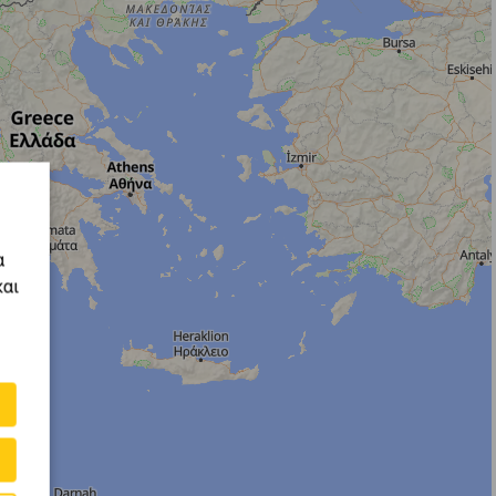
α
και