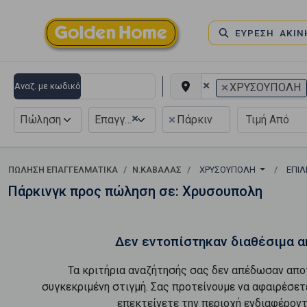
ΕΥΡΕΣΗ ΑΚΙ
×
×
Αναζ. με κωδικό
ΧΡΥΣΟΥΠΟΛΗ
×
×
Πώληση
Επαγγελματικό
Πάρκιν
ΠΏΛΗΣΗ ΕΠΑΓΓΕΛΜΑΤΙΚΆ
Ν.ΚΑΒΑΛΑΣ
ΧΡΥΣΟΥΠΟΛΗ
ΕΠΙΛ
Πάρκινγκ προς πώληση σε: Χρυσουπολη
Δεν εντοπίστηκαν διαθέσιμα α
Τα κριτήρια αναζήτησής σας δεν απέδωσαν απο
συγκεκριμένη στιγμή. Σας προτείνουμε να αφαιρέσετ
επεκτείνετε την περιοχή ενδιαφέροντ