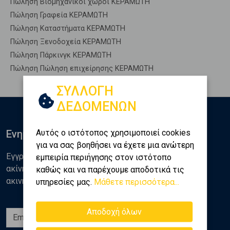
Πώληση Βιομηχανικοί χώροι ΚΕΡΑΜΩΤΗ
Πώληση Γραφεία ΚΕΡΑΜΩΤΗ
Πώληση Καταστήματα ΚΕΡΑΜΩΤΗ
Πώληση Ξενοδοχεία ΚΕΡΑΜΩΤΗ
Πώληση Πάρκινγκ ΚΕΡΑΜΩΤΗ
Πώληση Πώληση επιχείρησης ΚΕΡΑΜΩΤΗ
ΣΥΛΛΟΓΗ
ΔΕΔΟΜΕΝΩΝ
Αυτός ο ιστότοπος χρησιμοποιεί cookies
Ενημερωθείτε
για να σας βοηθήσει να έχετε μια ανώτερη
Εγγραφείτε στο newsletter της Golden Home για νέα
εμπειρία περιήγησης στον ιστότοπο
ακίνητα, αναλύσεις και διάφορα θέματα της αγοράς
καθώς και να παρέχουμε αποδοτικά τις
ακινήτων
υπηρεσίες μας.
Μάθετε περισσότερα...
Αποδοχή όλων
Εγγραφή