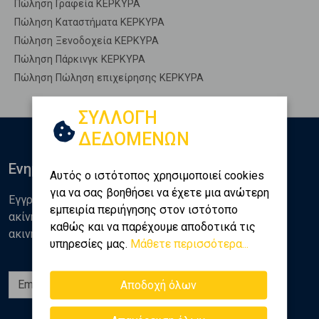
Πώληση Γραφεία ΚΕΡΚΥΡΑ
Πώληση Καταστήματα ΚΕΡΚΥΡΑ
Πώληση Ξενοδοχεία ΚΕΡΚΥΡΑ
Πώληση Πάρκινγκ ΚΕΡΚΥΡΑ
Πώληση Πώληση επιχείρησης ΚΕΡΚΥΡΑ
ΣΥΛΛΟΓΗ
ΔΕΔΟΜΕΝΩΝ
Ενημερωθείτε
Αυτός ο ιστότοπος χρησιμοποιεί cookies
για να σας βοηθήσει να έχετε μια ανώτερη
Εγγραφείτε στο newsletter της Golden Home για νέα
εμπειρία περιήγησης στον ιστότοπο
ακίνητα, αναλύσεις και διάφορα θέματα της αγοράς
καθώς και να παρέχουμε αποδοτικά τις
ακινήτων
υπηρεσίες μας.
Μάθετε περισσότερα...
Εγγραφή
Αποδοχή όλων
Ακολουθήστε μας