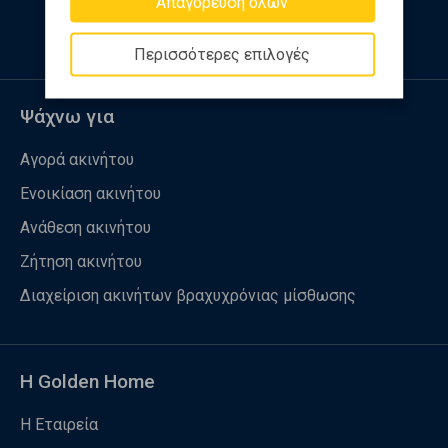
Απαγόρευση όλων
Περισσότερες επιλογές
Ψάχνω για
Αγορά ακινήτου
Ενοικίαση ακινήτου
Ανάθεση ακινήτου
Ζήτηση ακινήτου
Διαχείριση ακινήτων βραχυχρόνιας μίσθωσης
Η Golden Home
Η Εταιρεία