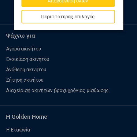
Απαγόρευση όλων
Περισσότερες επιλογές
Ψάχνω για
Αγορά ακινήτου
Ενοικίαση ακινήτου
Ανάθεση ακινήτου
Ζήτηση ακινήτου
Διαχείριση ακινήτων βραχυχρόνιας μίσθωσης
Η Golden Home
Η Εταιρεία