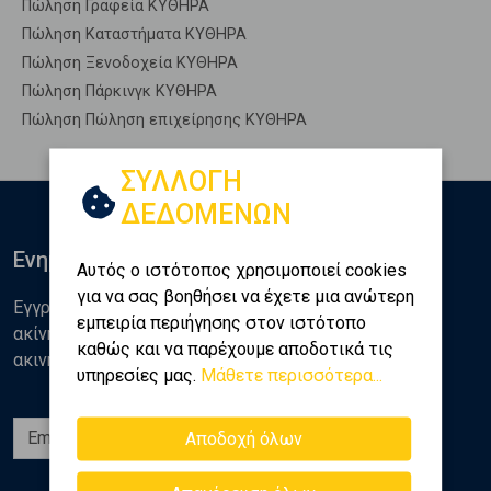
Πώληση Γραφεία ΚΥΘΗΡΑ
Πώληση Καταστήματα ΚΥΘΗΡΑ
Πώληση Ξενοδοχεία ΚΥΘΗΡΑ
Πώληση Πάρκινγκ ΚΥΘΗΡΑ
Πώληση Πώληση επιχείρησης ΚΥΘΗΡΑ
ΣΥΛΛΟΓΗ
ΔΕΔΟΜΕΝΩΝ
Ενημερωθείτε
Αυτός ο ιστότοπος χρησιμοποιεί cookies
για να σας βοηθήσει να έχετε μια ανώτερη
Εγγραφείτε στο newsletter της Golden Home για νέα
εμπειρία περιήγησης στον ιστότοπο
ακίνητα, αναλύσεις και διάφορα θέματα της αγοράς
καθώς και να παρέχουμε αποδοτικά τις
ακινήτων
υπηρεσίες μας.
Μάθετε περισσότερα...
Εγγραφή
Αποδοχή όλων
Ακολουθήστε μας