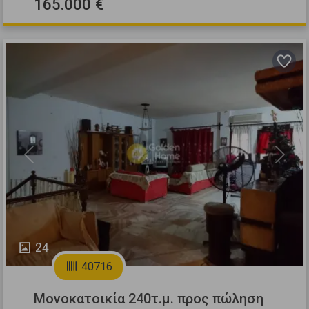
165.000 €
Previous
Next
24
40716
Μονοκατοικία 240τ.μ. προς πώληση