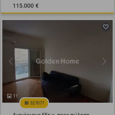
115.000 €
Previous
Next
11
527077