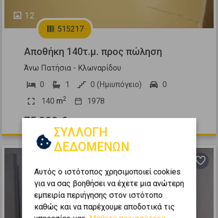
12
515217
Αποθήκη 140τ.μ. προς πώληση
Άνω Πατήσια - Κλωναρίδου
0
1
0 (Ημιυπόγειο)
0
2
140
m
1978
75.000 €
ΣΥΛΛΟΓΗ
ΔΕΔΟΜΕΝΩΝ
Αυτός ο ιστότοπος χρησιμοποιεί cookies
για να σας βοηθήσει να έχετε μια ανώτερη
εμπειρία περιήγησης στον ιστότοπο
καθώς και να παρέχουμε αποδοτικά τις