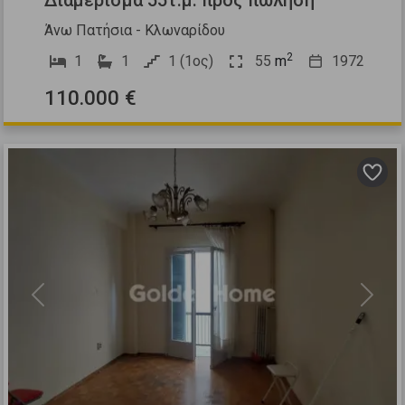
Διαμέρισμα 55τ.μ. προς πώληση
Άνω Πατήσια - Κλωναρίδου
2
1
1
1 (1ος)
55
m
1972
110.000 €
Previous
Next