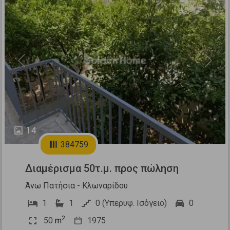
Previous
Next
14
384759
Διαμέρισμα 50τ.μ. προς πώληση
Άνω Πατήσια - Κλωναρίδου
1
1
0 (Υπερυψ. Ισόγειο)
0
2
50
m
1975