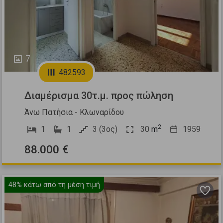
7
482593
Διαμέρισμα 30τ.μ. προς πώληση
Άνω Πατήσια - Κλωναρίδου
2
1
1
3 (3ος)
30
m
1959
88.000 €
48%
κάτω από τη μέση τιμή