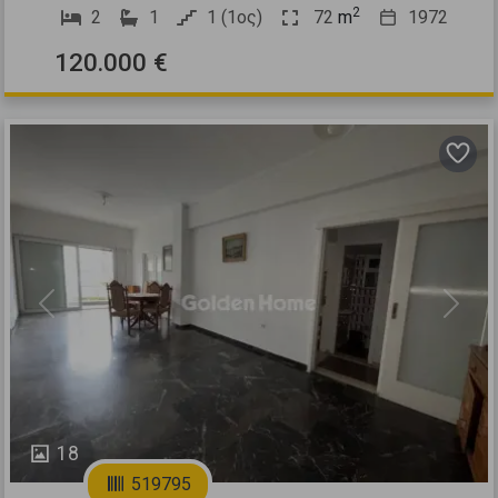
2
2
1
1 (1ος)
72
m
1972
120.000 €
Previous
Next
18
519795