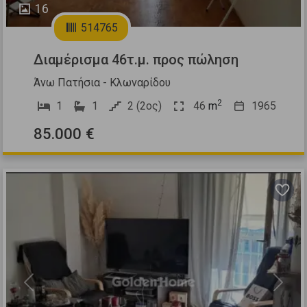
16
514765
Διαμέρισμα 46τ.μ. προς πώληση
Άνω Πατήσια - Κλωναρίδου
2
1
1
2 (2ος)
46
m
1965
85.000 €
Previous
Next