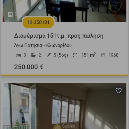
32
358181
Διαμέρισμα 151τ.μ. προς πώληση
Άνω Πατήσια - Κλωναρίδου
2
3
2
5 (5ος)
151
m
1968
250.000 €