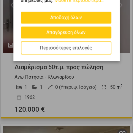
υπηρεσίες μας.
Μάθετε περισσότερα...
Previous
Next
Αποδοχή όλων
Απαγόρευση όλων
17
Περισσότερες επιλογές
501718
Διαμέρισμα 50τ.μ. προς πώληση
Άνω Πατήσια - Κλωναρίδου
2
1
1
0 (Υπερυψ. Ισόγειο)
50
m
1962
120.000 €