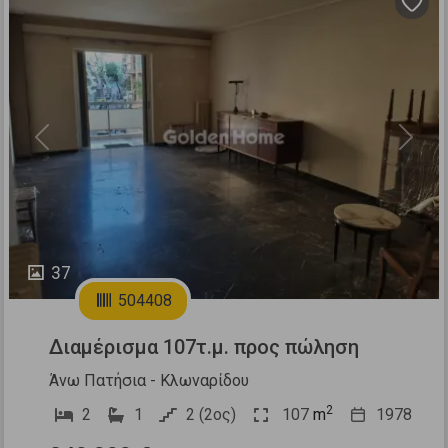
Previous
Next
37
504408
Διαμέρισμα 107τ.μ. προς πώληση
Άνω Πατήσια - Κλωναρίδου
2
2
1
2 (2ος)
107
m
1978