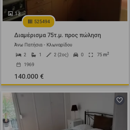
13
525494
Διαμέρισμα 75τ.μ. προς πώληση
Άνω Πατήσια - Κλωναρίδου
2
2
1
2 (2ος)
0
75
m
1969
140.000 €