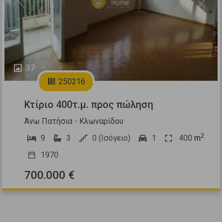
Previous
Next
37
250216
Κτίριο 400τ.μ. προς πώληση
Άνω Πατήσια - Κλωναρίδου
2
9
3
0 (Ισόγειο)
1
400
m
1970
700.000 €