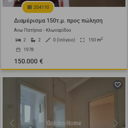
204110
Διαμέρισμα 150τ.μ. προς πώληση
Άνω Πατήσια - Κλωναρίδου
2
2
2
0 (Ισόγειο)
150
m
1978
150.000 €
Previous
Next