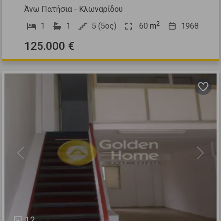
Άνω Πατήσια - Κλωναρίδου
2
1
1
5 (5ος)
60
m
1968
125.000 €
Previous
Next
12