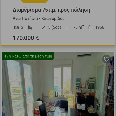
Διαμέρισμα 75τ.μ. προς πώληση
Άνω Πατήσια - Κλωναρίδου
2
2
1
5 (5ος)
75
m
1968
170.000 €
19%
κάτω από τη μέση τιμή
Previous
Next