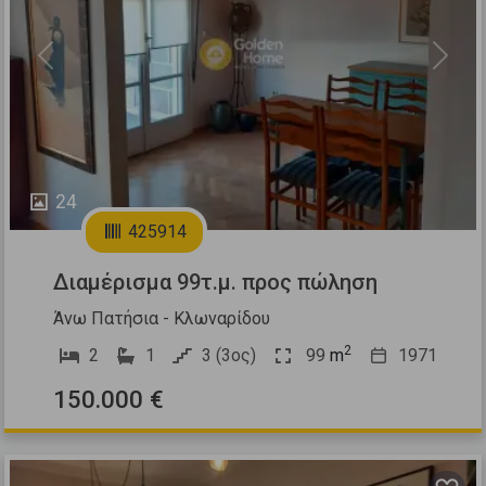
Previous
Next
24
425914
Διαμέρισμα 99τ.μ. προς πώληση
Άνω Πατήσια - Κλωναρίδου
2
2
1
3 (3ος)
99
m
1971
150.000 €