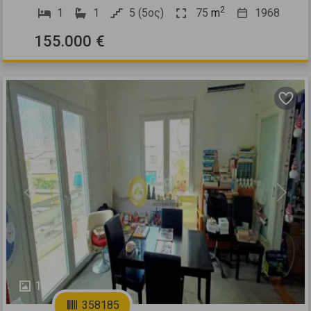
2
1
1
5 (5ος)
75
m
1968
155.000 €
Previous
Next
16
358185