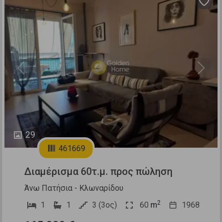
Previous
Next
29
461669
Διαμέρισμα 60τ.μ. προς πώληση
Άνω Πατήσια - Κλωναρίδου
2
1
1
3 (3ος)
60
m
1968