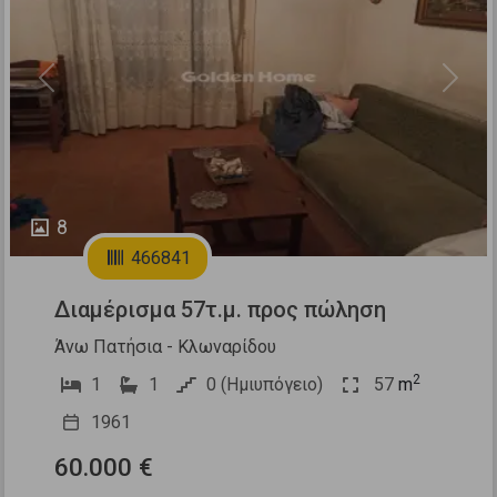
Previous
Next
8
466841
Διαμέρισμα 57τ.μ. προς πώληση
Άνω Πατήσια - Κλωναρίδου
2
1
1
0 (Ημιυπόγειο)
57
m
1961
60.000 €