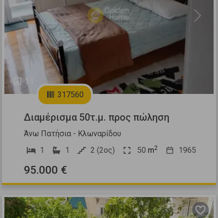
Previous
Next
11
317560
Διαμέρισμα 50τ.μ. προς πώληση
Άνω Πατήσια - Κλωναρίδου
2
1
1
2 (2ος)
50
m
1965
95.000 €