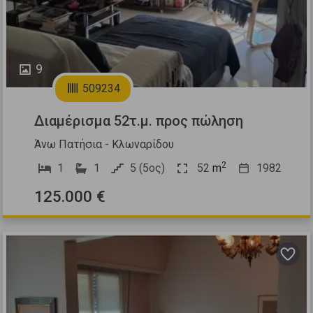
9
509234
Διαμέρισμα 52τ.μ. προς πώληση
Άνω Πατήσια - Κλωναρίδου
2
1
1
5 (5ος)
52
m
1982
125.000 €