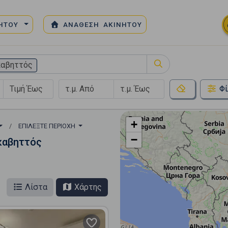
ΝΗΤΟΥ
ΑΝΑΘΕΣΗ ΑΚΙΝΗΤΟΥ
καβηττός
Φί
+
ΕΠΙΛΈΞΤΕ ΠΕΡΙΟΧΉ
−
καβηττός
Λίστα
Χάρτης