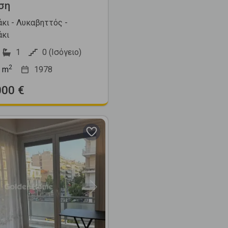
ση
κι - Λυκαβηττός -
κι
1
0 (Ισόγειο)
2
m
1978
000 €
Next