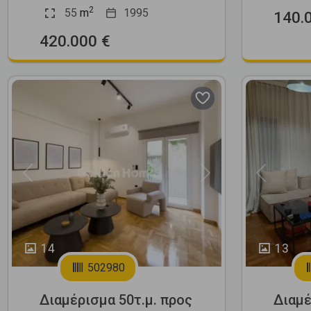
2
55
m
1995
140.
420.000 €
Previous
Next
Previous
14
13
502980
Διαμέρισμα 50τ.μ. προς
Διαμέ