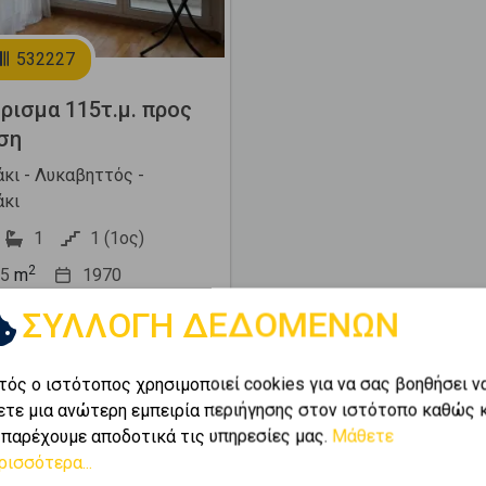
532227
ρισμα 115τ.μ. προς
ση
κι - Λυκαβηττός -
κι
1
1 (1ος)
2
5
m
1970
ΣΥΛΛΟΓΗ ΔΕΔΟΜΕΝΩΝ
000 €
τός ο ιστότοπος χρησιμοποιεί cookies για να σας βοηθήσει ν
ό τη μέση τιμή
ετε μια ανώτερη εμπειρία περιήγησης στον ιστότοπο καθώς 
 παρέχουμε αποδοτικά τις υπηρεσίες μας.
Μάθετε
ρισσότερα...