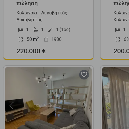
πώληση
πώλη
Κολωνάκι - Λυκαβηττός -
Κολωνά
Λυκαβηττός
Κολωνά
1
1
1 (1ος)
1
2
50
m
1980
63
220.000 €
200.
Previous
Next
Previous