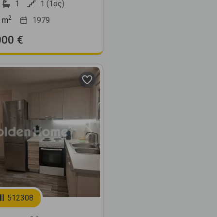
1
1 (1ος)
2
m
1979
000 €
Next
512308