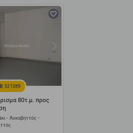
Next
521389
ρισμα 80τ.μ. προς
ση
κι - Λυκαβηττός -
ηττός