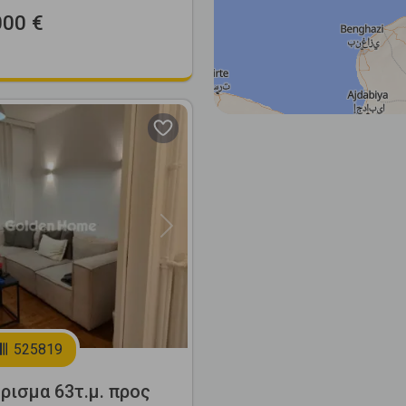
000 €
Next
525819
ρισμα 63τ.μ. προς