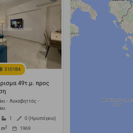
Next
510184
ρισμα 49τ.μ. προς
ση
κι - Λυκαβηττός -
κι
1
0 (Ημιυπόγειο)
2
m
1969