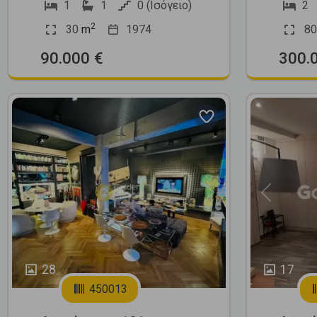
1
1
0 (Ισόγειο)
2
2
30
m
1974
80
90.000 €
300.
Previous
Next
Previous
28
17
450013