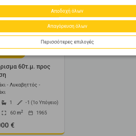
Αποδοχή όλων
Next
Απαγόρευση όλων
Περισσότερες επιλογές
172236
ρισμα 60τ.μ. προς
ση
κι - Λυκαβηττός -
κι
1
-1 (1ο Υπόγειο)
2
60
m
1965
000 €