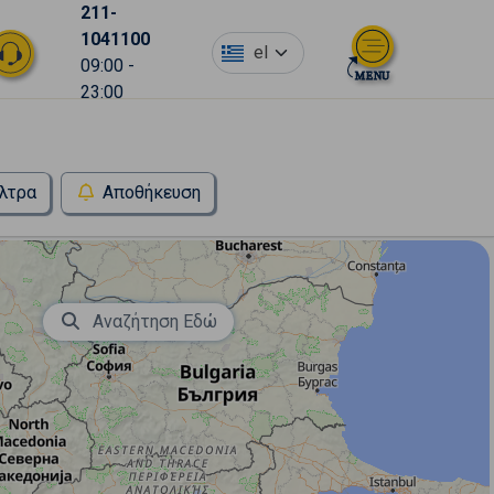
211-
1041100
el
09:00 -
23:00
λτρα
Αποθήκευση
Αναζήτηση Εδώ