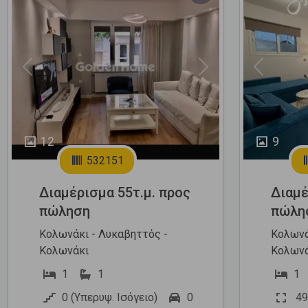
Previous
Next
Previous
12
9
532151
Διαμέρισμα 55τ.μ. προς
Διαμέ
πώληση
πώλη
Κολωνάκι - Λυκαβηττός -
Κολωνά
Κολωνάκι
Κολωνά
1
1
1
0 (Υπερυψ. Ισόγειο)
0
49