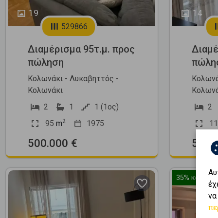
19
14
529866
Διαμέρισμα 95τ.μ. προς
Διαμέ
πώληση
πώλη
Κολωνάκι - Λυκαβηττός -
Κολωνά
Κολωνάκι
Κολωνά
2
1
1 (1ος)
2
2
95
m
1975
11
500.000 €
590.
Αυ
35%
κάτω απ
έχ
να
πε