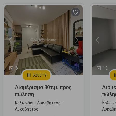
Previous
Next
Previous
8
13
520319
Διαμέρισμα 30τ.μ. προς
Διαμέ
πώληση
πώλη
Κολωνάκι - Λυκαβηττός -
Κολωνά
Λυκαβηττός
Λυκαβ