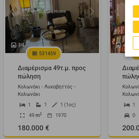
Previous
Next
Previous
14
4
531459
Διαμέρισμα 49τ.μ. προς
Διαμέ
πώληση
πώλη
Κολωνάκι - Λυκαβηττός -
Κολωνά
Κολωνάκι
Κολωνά
1
1
1 (1ος)
1
2
49
m
1970
0
180.000 €
200.