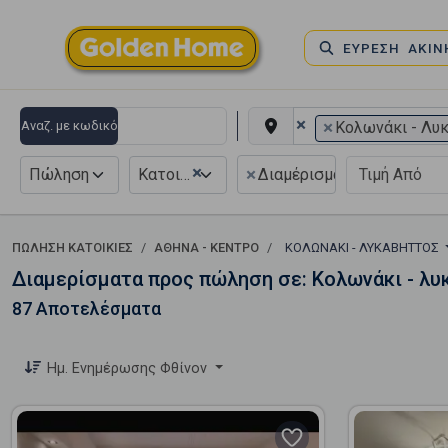
ΕΥΡΕΣΗ ΑΚΙ
×
×
Αναζ. με κωδικό
Κολωνάκι - Λυ
×
×
Πώληση
Κατοικία
Διαμέρισμα
ΠΏΛΗΣΗ ΚΑΤΟΙΚΊΕΣ
ΑΘΉΝΑ - ΚΈΝΤΡΟ
ΚΟΛΩΝΆΚΙ - ΛΥΚΑΒΗΤΤΌΣ
Διαμερίσματα προς πώληση σε: Κολωνάκι - λυ
87 Αποτελέσματα
Ημ. Ενημέρωσης Φθίνον