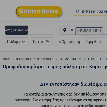
ΕΥΡΕΣΗ ΑΚΙ
×
×
Αναζ. με κωδικό
ΚΟΜΟΤΗΝΗ
×
×
Πώληση
Κατοικία
Οροφοδιαμέρισμα
ΠΏΛΗΣΗ ΚΑΤΟΙΚΊΕΣ
Ν.ΡΟΔΟΠΗΣ
ΚΟΜΟΤΗΝΗ
ΕΠΙΛΈΞΤΕ ΠΕ
Οροφοδιαμερίσματα προς πώληση σε: Κομοτη
Δεν εντοπίστηκαν διαθέσιμα α
Τα κριτήρια αναζήτησής σας δεν απέδωσαν απο
συγκεκριμένη στιγμή. Σας προτείνουμε να αφαιρέσετ
επεκτείνετε την περιοχή ενδιαφέροντ