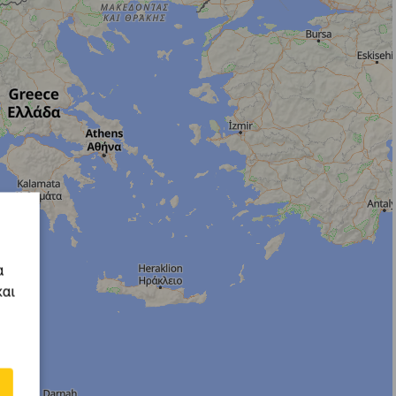
α
και