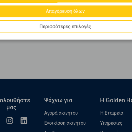
Απαγόρευση όλων
Περισσότερες επιλογές
ολουθήστε
Ψάχνω για
Η Golden 
μας
Αγορά ακινήτου
Η Εταιρεία
Ενοικίαση ακινήτου
Υπηρεσίες