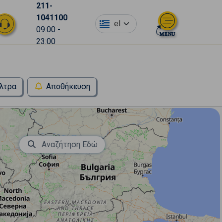
211-
1041100
el
09:00 -
23:00
λτρα
Αποθήκευση
Αναζήτηση Εδώ