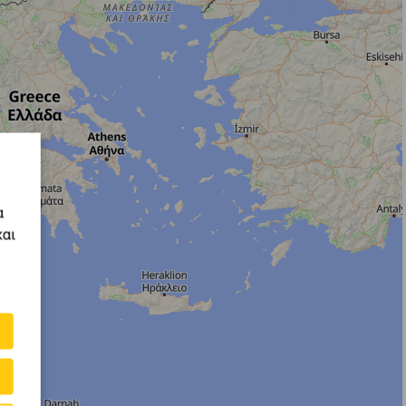
α
και