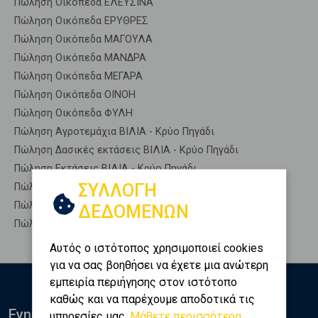
Πώληση Οικόπεδα ΕΛΕΥΣΙΝΑ
Πώληση Οικόπεδα ΕΡΥΘΡΕΣ
Πώληση Οικόπεδα ΜΑΓΟΥΛΑ
Πώληση Οικόπεδα ΜΑΝΔΡΑ
Πώληση Οικόπεδα ΜΕΓΑΡΑ
Πώληση Οικόπεδα ΟΙΝΟΗ
Πώληση Οικόπεδα ΦΥΛΗ
Πώληση Αγροτεμάχια ΒΙΛΙΑ - Κρύο Πηγάδι
Πώληση Δασικές εκτάσεις ΒΙΛΙΑ - Κρύο Πηγάδι
Πώληση Εκτάσεις ΒΙΛΙΑ - Κρύο Πηγάδι
ΣΥΛΛΟΓΗ
Πώληση Επαγγελματικά οικόπεδα ΒΙΛΙΑ - Κρύο Πηγάδι
Πώληση Νησιά ΒΙΛΙΑ - Κρύο Πηγάδι
ΔΕΔΟΜΕΝΩΝ
Πώληση Οικιστικά ΒΙΛΙΑ - Κρύο Πηγάδι
Αυτός ο ιστότοπος χρησιμοποιεί cookies
για να σας βοηθήσει να έχετε μια ανώτερη
εμπειρία περιήγησης στον ιστότοπο
καθώς και να παρέχουμε αποδοτικά τις
Ενημερωθείτε
υπηρεσίες μας.
Μάθετε περισσότερα...