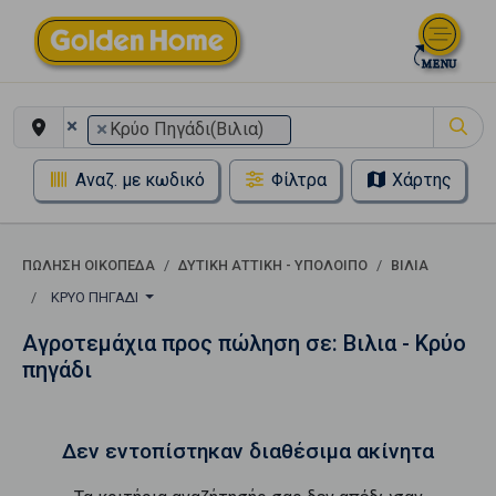
×
×
Κρύο Πηγάδι(Βιλια)
Αναζ. με κωδικό
Φίλτρα
Χάρτης
ΠΏΛΗΣΗ ΟΙΚΌΠΕΔΑ
ΔΥΤΙΚΗ ΑΤΤΙΚΗ - ΥΠΟΛΟΙΠΟ
ΒΙΛΙΑ
ΚΡΎΟ ΠΗΓΆΔΙ
Αγροτεμάχια προς πώληση σε: Βιλια - Κρύο
πηγάδι
Δεν εντοπίστηκαν διαθέσιμα ακίνητα