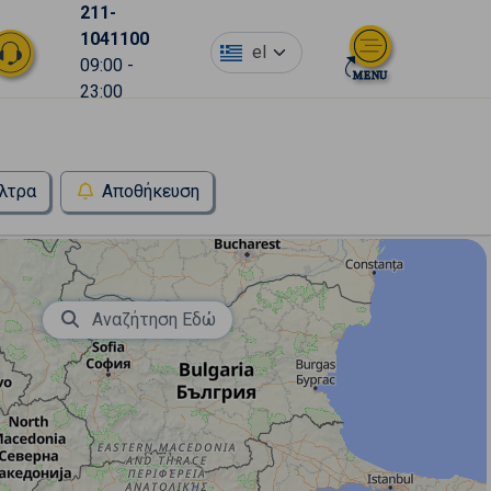
211-
1041100
el
09:00 -
23:00
λτρα
Αποθήκευση
Αναζήτηση Εδώ