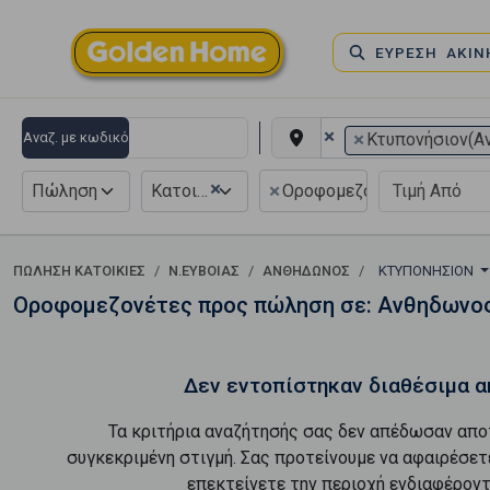
ΕΥΡΕΣΗ ΑΚΙ
×
×
Αναζ. με κωδικό
Κτυπονήσιον(Α
×
×
Πώληση
Κατοικία
Οροφομεζονέτα
ΠΏΛΗΣΗ ΚΑΤΟΙΚΊΕΣ
Ν.ΕΥΒΟΙΑΣ
ΑΝΘΗΔΩΝΟΣ
ΚΤΥΠΟΝΉΣΙΟΝ
Οροφομεζονέτες προς πώληση σε: Ανθηδωνος
Δεν εντοπίστηκαν διαθέσιμα α
Τα κριτήρια αναζήτησής σας δεν απέδωσαν απο
συγκεκριμένη στιγμή. Σας προτείνουμε να αφαιρέσετ
επεκτείνετε την περιοχή ενδιαφέροντ