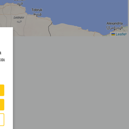
Leaflet
α
και